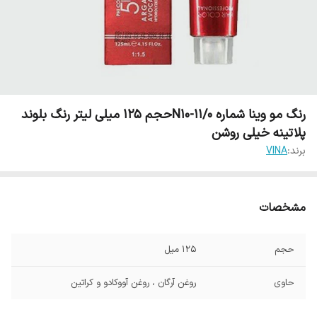
رنگ مو وینا شماره N10-11/0حجم 125 میلی لیتر رنگ بلوند
پلاتینه خیلی روشن
برند:
VINA
مشخصات
حجم
125 میل
حاوی
روغن آرگان ، روغن آووکادو و کراتین