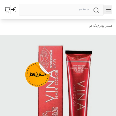
مستر پودر
/
رنگ مو