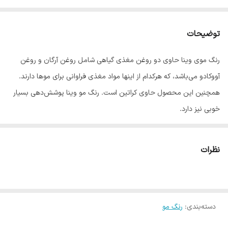
توضیحات
رنگ موی وینا حاوی دو روغن مغذی گیاهی شامل روغن آرگان و روغن
آووکادو می‌باشد، که هرکدام از اینها مواد مغذی فراوانی برای موها دارند.
همچنین این محصول حاوی کراتین است. رنگ مو وینا پوشش‌دهی بسیار
خوبی نیز دارد.
با توجه به این که برندهای بسیار زیادی از رنگ مو در بازار به فروش می
رسد، بیشتر خریداران رنگ مو مثل خانم ها و مدیران سالن های آرایشی
نظرات
دغدغه زیادی در انتخاب رنگ مو مناسب دارند.
رنگ موی وینا یکی از بهترین رنگ موهای موجود در بازار است که ویژگی
های منحصر به فردش این رنگ را به گزینه مناسبی برای انتخاب خانم ها
دسته‌بندی
:
تبدیل کرده است.
رنگ مو
رنگ موی وینا حاوی روغن آووکادو، روغن آرگان و کراتین است. این رنگ مو