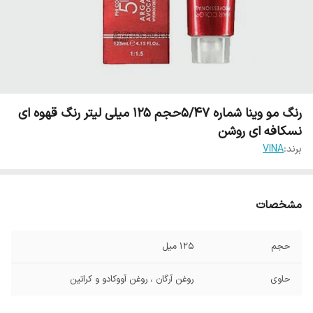
رنگ مو وینا شماره 5/47حجم 125 میلی لیتر رنگ قهوه ای
نسکافه ای روشن
برند:
VINA
مشخصات
حجم
125 میل
حاوی
روغن آرگان ، روغن آووکادو و کراتین