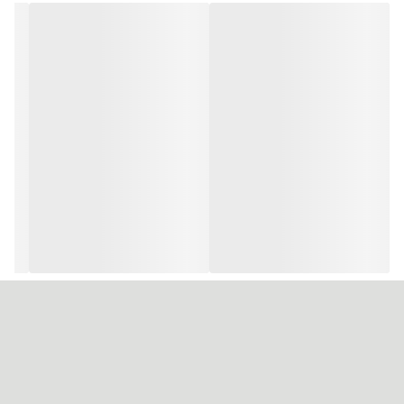
توسط شرکت گلداشمیت آلمان فرموله شده است، و قدرت پوشانندگی و
درخشندگی بالایی دارد.
نگران مقدار آمونیاک در این رنگ نباشید. باید این نکته را بدانید که میزان
آمونیاک رنگ موی وینا بسیار کم است.