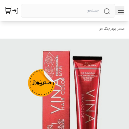
مستر پودر
/
رنگ مو