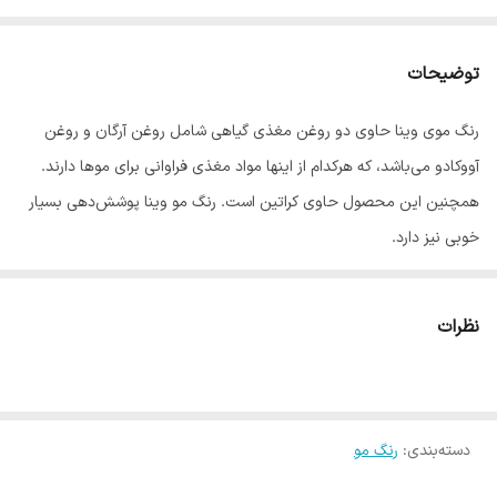
توضیحات
رنگ موی وینا حاوی دو روغن مغذی گیاهی شامل روغن آرگان و روغن
آووکادو می‌باشد، که هرکدام از اینها مواد مغذی فراوانی برای موها دارند.
همچنین این محصول حاوی کراتین است. رنگ مو وینا پوشش‌دهی بسیار
خوبی نیز دارد.
با توجه به این که برندهای بسیار زیادی از رنگ مو در بازار به فروش می
رسد، بیشتر خریداران رنگ مو مثل خانم ها و مدیران سالن های آرایشی
نظرات
دغدغه زیادی در انتخاب رنگ مو مناسب دارند.
رنگ موی وینا یکی از بهترین رنگ موهای موجود در بازار است که ویژگی
های منحصر به فردش این رنگ را به گزینه مناسبی برای انتخاب خانم ها
دسته‌بندی
:
تبدیل کرده است.
رنگ مو
رنگ موی وینا حاوی روغن آووکادو، روغن آرگان و کراتین است. این رنگ مو