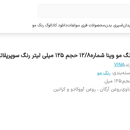
دان
اسپری بدن
محصولات فری سولفات
دانلود کاتالوگ رنگ مو
مو وینا شماره12/8 حجم 125 میلی لیتر رنگ سوپرپلاتین بژ
ند:
VINA
ته‌بندی
:
رنگ مو
جم
:
125 میل
اوی
:
روغن آرگان ، روغن آووکادو و کراتین