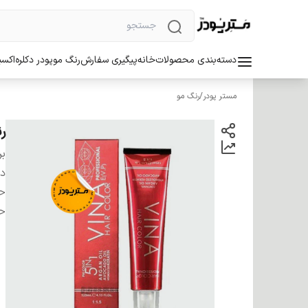
دسته‌بندی محصولات
خانه
پیگیری سفارش
رنگ مو
پودر دکلره
اکسی
مستر پودر
/
رنگ مو
رنگ 
بر
دس
ح
ح