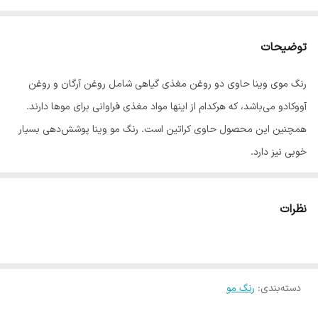
توضیحات
رنگ موی وینا حاوی دو روغن مغذی گیاهی شامل روغن آرگان و روغن
آووکادو می‌باشد، که هرکدام از اینها مواد مغذی فراوانی برای موها دارند.
همچنین این محصول حاوی کراتین است. رنگ مو وینا پوشش‌دهی بسیار
خوبی نیز دارد.
با توجه به این که برندهای بسیار زیادی از رنگ مو در بازار به فروش می
رسد، بیشتر خریداران رنگ مو مثل خانم ها و مدیران سالن های آرایشی
نظرات
دغدغه زیادی در انتخاب رنگ مو مناسب دارند.
رنگ موی وینا یکی از بهترین رنگ موهای موجود در بازار است که ویژگی
های منحصر به فردش این رنگ را به گزینه مناسبی برای انتخاب خانم ها
دسته‌بندی
:
تبدیل کرده است.
رنگ مو
رنگ موی وینا حاوی روغن آووکادو، روغن آرگان و کراتین است. این رنگ مو