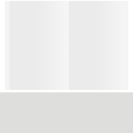
توسط شرکت گلداشمیت آلمان فرموله شده است، و قدرت پوشانندگی و
درخشندگی بالایی دارد.
نگران مقدار آمونیاک در این رنگ نباشید. باید این نکته را بدانید که میزان
آمونیاک رنگ موی وینا بسیار کم است.