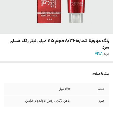
رنگ مو وینا شماره8/341حجم 125 میلی لیتر رنگ عسلی
سرد
برند:
VINA
مشخصات
حجم
125 میل
حاوی
روغن آرگان ، روغن آووکادو و کراتین