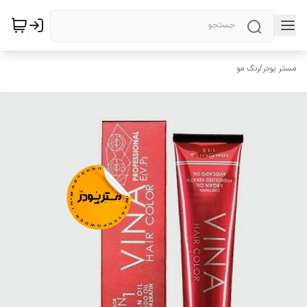
مستر پودر
/
رنگ مو