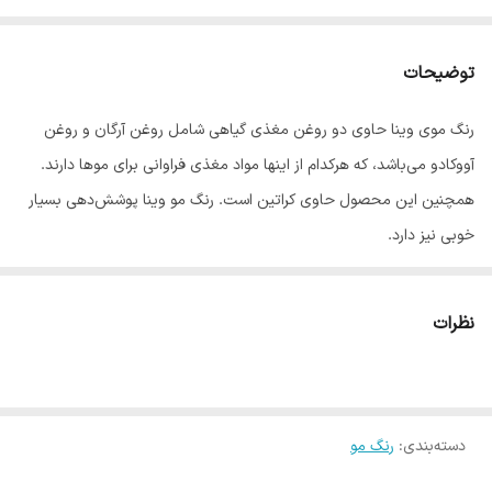
توضیحات
رنگ موی وینا حاوی دو روغن مغذی گیاهی شامل روغن آرگان و روغن
آووکادو می‌باشد، که هرکدام از اینها مواد مغذی فراوانی برای موها دارند.
همچنین این محصول حاوی کراتین است. رنگ مو وینا پوشش‌دهی بسیار
خوبی نیز دارد.
با توجه به این که برندهای بسیار زیادی از رنگ مو در بازار به فروش می
رسد، بیشتر خریداران رنگ مو مثل خانم ها و مدیران سالن های آرایشی
نظرات
دغدغه زیادی در انتخاب رنگ مو مناسب دارند.
رنگ موی وینا یکی از بهترین رنگ موهای موجود در بازار است که ویژگی
های منحصر به فردش این رنگ را به گزینه مناسبی برای انتخاب خانم ها
دسته‌بندی
:
تبدیل کرده است.
رنگ مو
رنگ موی وینا حاوی روغن آووکادو، روغن آرگان و کراتین است. این رنگ مو