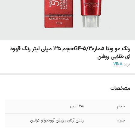
رنگ مو وینا شمارهG4-5/3حجم 125 میلی لیتر رنگ قهوه
ای طلایی روشن
برند:
VINA
مشخصات
حجم
125 میل
حاوی
روغن آرگان ، روغن آووکادو و کراتین