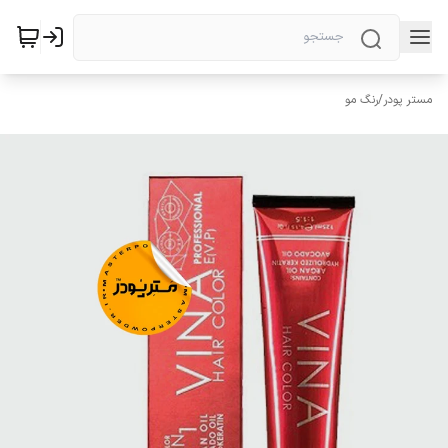
مستر پودر
/
رنگ مو