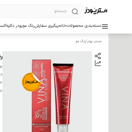
دسته‌بندی محصولات
خانه
پیگیری سفارش
رنگ مو
پودر دکلره
اکسی
مستر پودر
/
رنگ مو
رنگ
بر
دس
ح
ح