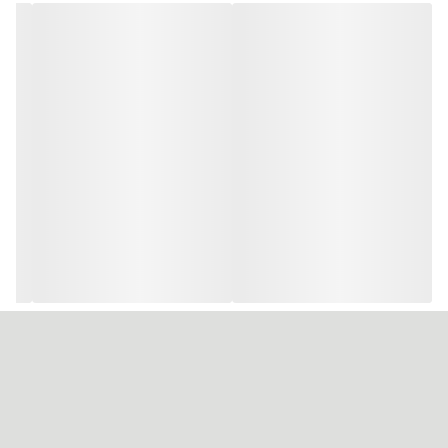
توسط شرکت گلداشمیت آلمان فرموله شده است، و قدرت پوشانندگی و
درخشندگی بالایی دارد.
نگران مقدار آمونیاک در این رنگ نباشید. باید این نکته را بدانید که میزان
آمونیاک رنگ موی وینا بسیار کم است.