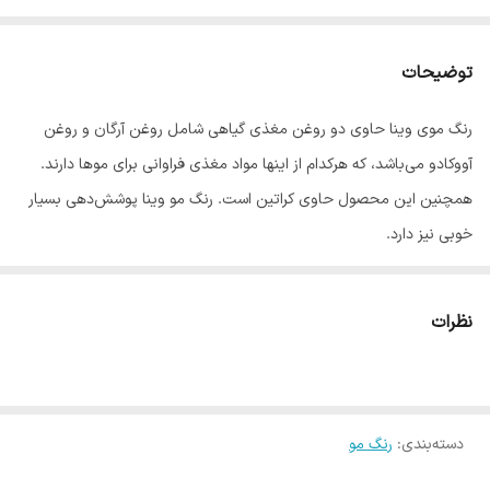
توضیحات
رنگ موی وینا حاوی دو روغن مغذی گیاهی شامل روغن آرگان و روغن
آووکادو می‌باشد، که هرکدام از اینها مواد مغذی فراوانی برای موها دارند.
همچنین این محصول حاوی کراتین است. رنگ مو وینا پوشش‌دهی بسیار
خوبی نیز دارد.
با توجه به این که برندهای بسیار زیادی از رنگ مو در بازار به فروش می
رسد، بیشتر خریداران رنگ مو مثل خانم ها و مدیران سالن های آرایشی
نظرات
دغدغه زیادی در انتخاب رنگ مو مناسب دارند.
رنگ موی وینا یکی از بهترین رنگ موهای موجود در بازار است که ویژگی
های منحصر به فردش این رنگ را به گزینه مناسبی برای انتخاب خانم ها
دسته‌بندی
:
تبدیل کرده است.
رنگ مو
رنگ موی وینا حاوی روغن آووکادو، روغن آرگان و کراتین است. این رنگ مو