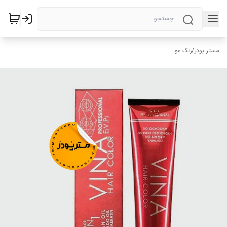
مستر پودر
/
رنگ مو