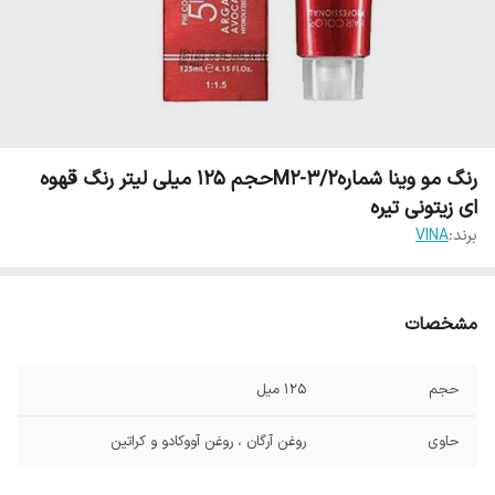
رنگ مو وینا شمارهM2-3/2حجم 125 میلی لیتر رنگ قهوه
ای زیتونی تیره
برند:
VINA
مشخصات
حجم
125 میل
حاوی
روغن آرگان ، روغن آووکادو و کراتین