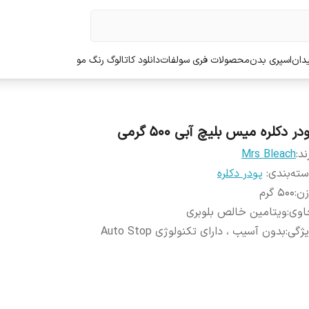
دان
اسپری بدن
محصولات فری سولفات
دانلود کاتالوگ رنگ مو
در دکلره میس بلیچ آبی 500 گرمی
ند:
Mrs Bleach
ته‌بندی
:
پودر دکلره
زن
:
500 گرم
اوی
:
ویتامین خالص بلوبری
ژگی
:
بدون آسیب ، دارای تکنولوژی Auto Stop