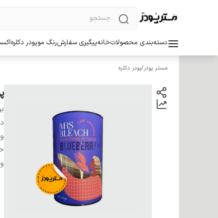
دسته‌بندی محصولات
خانه
پیگیری سفارش
رنگ مو
پودر دکلره
اکسی
مستر پودر
/
پودر دکلره
پو
بر
دس
و
ح
وی