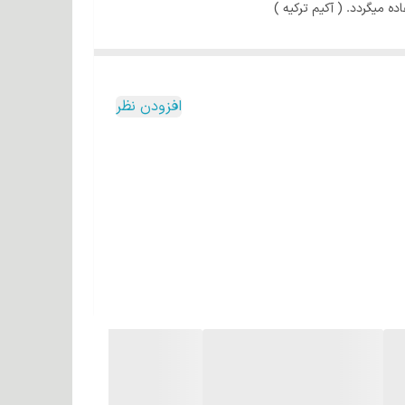
ه میگردد. ( آکیم ترکیه )
اکو بلژیک )
چ است که همراه پروتئین هیدرولیز شده گندم و کراتین
افزودن نظر
د ( دکووک کانادا)
نکته دیگر در تولید پودر استفاده از نشاسته ذرت و برنج است و با توجه به نوع عملکرد و تکنولوژی تجهیزات در تولید کاملا به لحاظ سایز مولکولب در ایتاندارد Fine قرار دارد، که در نتیجه پودری