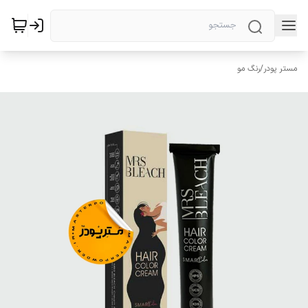
مستر پودر
/
رنگ مو