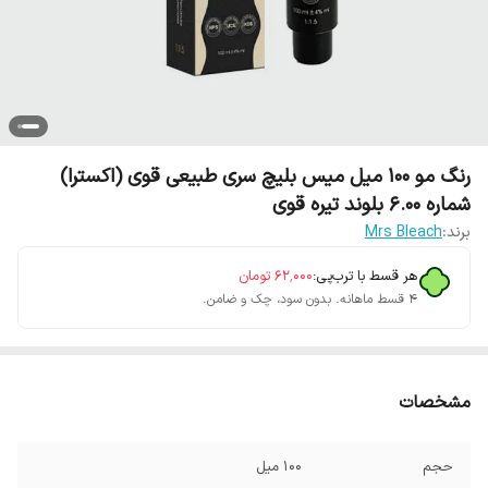
رنگ مو 100 میل میس بلیچ سری طبیعی قوی (اکسترا)
شماره 6.00 بلوند تیره قوی
برند:
Mrs Bleach
هر قسط با ترب‌پی:
۶۲٬۰۰۰
تومان
۴ قسط ماهانه. بدون سود، چک و ضامن.
مشخصات
حجم
100 میل