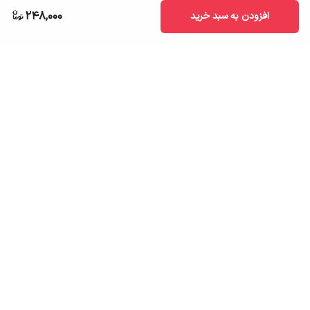
248,000
افزودن به سبد خرید
برگشت به بالا
ارسال به سراسر کشور
تضمین اصالت کالا
قیمت قابل رقابت
درگاه پرداخت امن