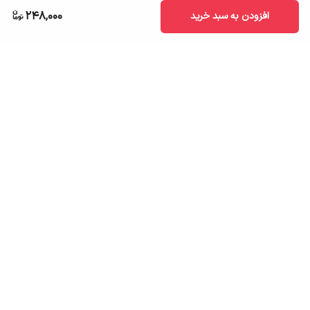
248,000
افزودن به سبد خرید
برگشت به بالا
ارسال به سراسر کشور
تضمین اصالت کالا
قیمت قابل رقابت
درگاه پرداخت امن