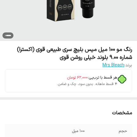
رنگ مو 100 میل میس بلیچ سری طبیعی قوی (اکسترا)
شماره 9.00 بلوند خیلی روشن قوی
برند:
Mrs Bleach
هر قسط با ترب‌پی:
۶۲٬۰۰۰
تومان
۴ قسط ماهانه. بدون سود، چک و ضامن.
مشخصات
حجم
100 میل