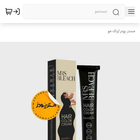
مستر پودر
/
رنگ مو