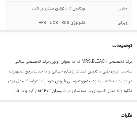
حاوی
ویتامین C ، کراتین هیدرولیز شده
ویژگی
تکنولوژی HPS - UCS - KDS
توضیحات
برند تخصصی MRS.BLEACH که به عنوان اولین برند تخصصی سالنی
ساخت ایران طبق بالاترین استانداردهای جهانی و با جدیدترین تجهیزات
در تولید شناخته میشود، بصورت رسمی فروش خود را با عرضه 2 مدل پودر
دکلره و 5 مدل اکسیدان در سه سایز در تابستان 1402 آغاز کرد و در فاز
بعدی رنگ موی این برند با 102 طیف منحصر رنگی و حرفه ای به سبد
کالایی آن اضافه شد.
نظرات
از جمله سیاست های قابل اندیشه در مدیریت این برند، میتوان از بکاربردن
مرغوبترین مواد اولیه و بهره گیری دانش روز و تکنولوژی مدرن در