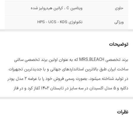
حاوی
ویتامین C ، کراتین هیدرولیز شده
ویژگی
تکنولوژی HPS - UCS - KDS
توضیحات
برند تخصصی MRS.BLEACH که به عنوان اولین برند تخصصی سالنی
ساخت ایران طبق بالاترین استانداردهای جهانی و با جدیدترین تجهیزات
در تولید شناخته میشود، بصورت رسمی فروش خود را با عرضه 2 مدل پودر
دکلره و 5 مدل اکسیدان در سه سایز در تابستان 1402 آغاز کرد و در فاز
بعدی رنگ موی این برند با 102 طیف منحصر رنگی و حرفه ای به سبد
کالایی آن اضافه شد.
نظرات
از جمله سیاست های قابل اندیشه در مدیریت این برند، میتوان از بکاربردن
مرغوبترین مواد اولیه و بهره گیری دانش روز و تکنولوژی مدرن در