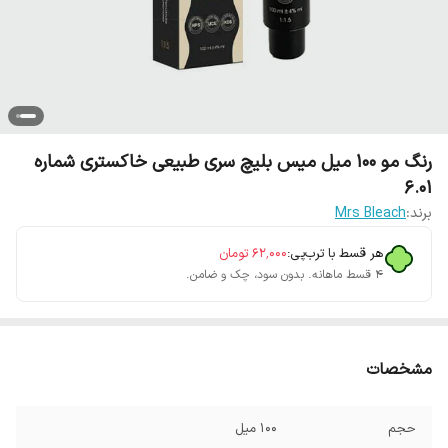
رنگ مو 100 میل میس بلیچ سری طبیعی خاکستری شماره
6.01
برند:
Mrs Bleach
هر قسط با ترب‌پی:
۶۲٬۰۰۰
تومان
۴ قسط ماهانه. بدون سود، چک و ضامن.
مشخصات
حجم
100 میل