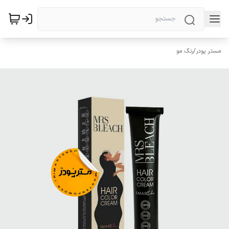
مستر پودر
/
رنگ مو