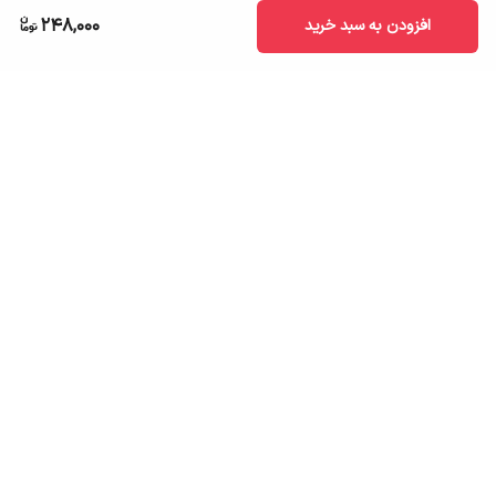
248,000
افزودن به سبد خرید
برگشت به بالا
ارسال به سراسر کشور
تضمین اصالت کالا
قیمت قابل رقابت
درگاه پرداخت امن