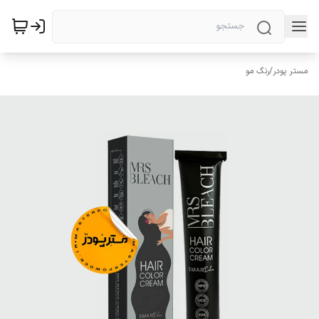
مستر پودر
/
رنگ مو