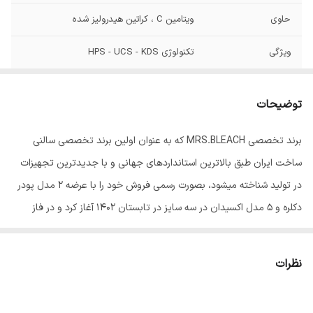
حاوی
ویتامین C ، کراتین هیدرولیز شده
ویژگی
تکنولوژی HPS - UCS - KDS
توضیحات
برند تخصصی MRS.BLEACH که به عنوان اولین برند تخصصی سالنی
ساخت ایران طبق بالاترین استانداردهای جهانی و با جدیدترین تجهیزات
در تولید شناخته میشود، بصورت رسمی فروش خود را با عرضه 2 مدل پودر
دکلره و 5 مدل اکسیدان در سه سایز در تابستان 1402 آغاز کرد و در فاز
بعدی رنگ موی این برند با 102 طیف منحصر رنگی و حرفه ای به سبد
کالایی آن اضافه شد.
نظرات
از جمله سیاست های قابل اندیشه در مدیریت این برند، میتوان از بکاربردن
مرغوبترین مواد اولیه و بهره گیری دانش روز و تکنولوژی مدرن در