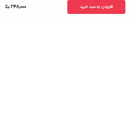
248,000
افزودن به سبد خرید
برگشت به بالا
ارسال به سراسر کشور
تضمین اصالت کالا
قیمت قابل رقابت
درگاه پرداخت امن