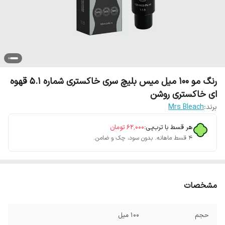
رنگ مو 100 میل میس بلیچ سری خاکستری شماره 5.1 قهوه
ای خاکستری روشن
برند:
Mrs Bleach
هر قسط با ترب‌پی:
۶۲٬۰۰۰
تومان
۴ قسط ماهانه. بدون سود، چک و ضامن.
مشخصات
حجم
100 میل