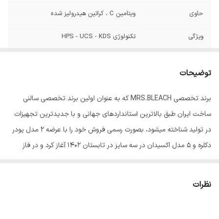
حاوی
ویتامین C ، کراتین هیدرولیز شده
ویژگی
تکنولوژی HPS - UCS - KDS
توضیحات
برند تخصصی MRS.BLEACH که به عنوان اولین برند تخصصی سالنی
ساخت ایران طبق بالاترین استانداردهای جهانی و با جدیدترین تجهیزات
در تولید شناخته میشود، بصورت رسمی فروش خود را با عرضه 2 مدل پودر
دکلره و 5 مدل اکسیدان در سه سایز در تابستان 1402 آغاز کرد و در فاز
بعدی رنگ موی این برند با 102 طیف منحصر رنگی و حرفه ای به سبد
کالایی آن اضافه شد.
نظرات
از جمله سیاست های قابل اندیشه در مدیریت این برند، میتوان از بکاربردن
مرغوبترین مواد اولیه و بهره گیری دانش روز و تکنولوژی مدرن در