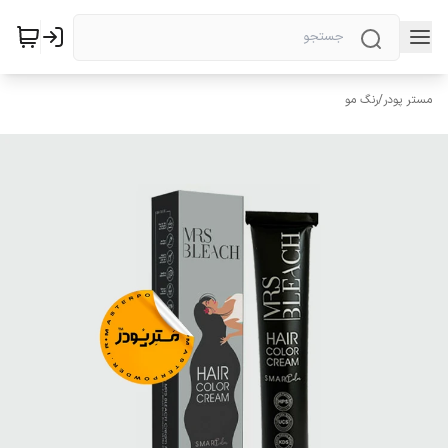
مستر پودر
/
رنگ مو