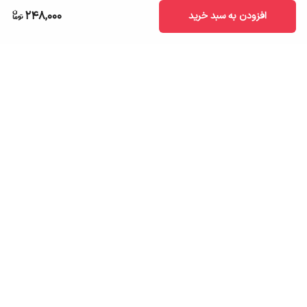
248,000
افزودن به سبد خرید
برگشت به بالا
ارسال به سراسر کشور
تضمین اصالت کالا
قیمت قابل رقابت
درگاه پرداخت امن