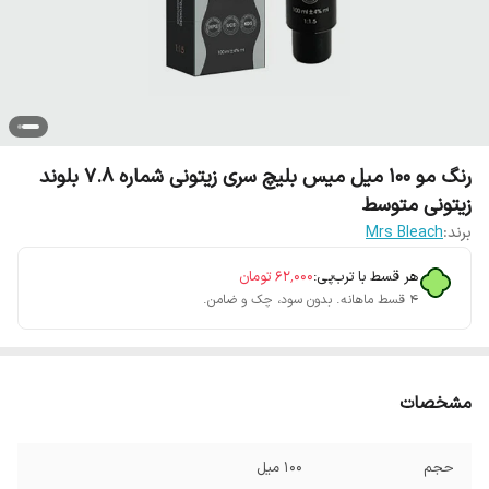
رنگ مو 100 میل میس بلیچ سری زیتونی شماره 7.8 بلوند
زیتونی متوسط
برند:
Mrs Bleach
هر قسط با ترب‌پی:
۶۲٬۰۰۰
تومان
۴ قسط ماهانه. بدون سود، چک و ضامن.
مشخصات
حجم
100 میل