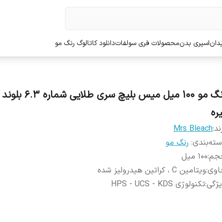
دان
اسپری بدن
محصولات فری سولفات
دانلود کاتالوگ رنگ مو
رنگ مو 100 میل میس بلیچ سری
ره
ند:
Mrs Bleach
ته‌بندی
:
رنگ مو
جم
:
100 میل
اوی
:
ویتامین C ، کراتین هیدرولیز شده
ژگی
:
تکنولوژی HPS - UCS - KDS