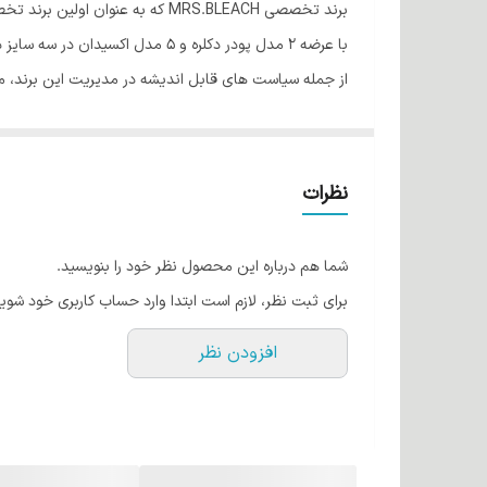
برند تخصصی MRS.BLEACH که به ع
با عرضه 2 مدل پودر دکلره و 5 مدل اکسیدان در سه سایز در تابستان 1402 آغاز کرد و در فاز بعدی رنگ موی این برند با 102 طیف منحصر رنگی و حرفه ای به سبد کالایی آن اضافه شد.
از جمله سیاست های قابل اندیشه در مدیریت این برند، میت
در نوع خود بینظیر است.
از جمله خصوصیات رنگ موی میس بلیچ میتوان به تکنولوژی به کار رفته در مراحل
مشخصات فنی رنگ مو :
نظرات
رنگدانه های بکار رفته در رنگ مو میس بلیچ از بالاتری
پروتئین هیدرولیز شده گندمک مورد مصرف در رنگ مو ا
شما هم درباره این محصول نظر خود را بنویسید.
پروتئین هیدرولیز شده کراتین مورد مصرف در رنگ مو ا
برای ثبت نظر، لازم است ابتدا وارد حساب کاربری خود شوید
تکنولوژی هموژنایز پیگمنت سیستم (HPS)
افزودن نظر
میکرومتر هموژنیزه می شود.
تکنولوژی اولترا کالر سیستم (UCS)
این یک تکنولوژی جدیدی برای رنگ های دائمی است که در 