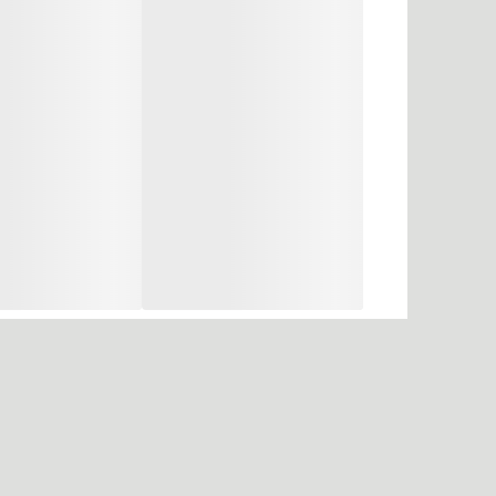
میکروپیگمنت های کریستال شده بطور کامل قدرت نفوذ رنگ
تکنولوژی کراتین دلیوری سیستم (KDS)
این تکنولوژی در مراحل مختلف برای مقابله با ساختار تخر
داخل قشر مو ، بازسازی کراتین و ساختاردهی پوتئین ها ع