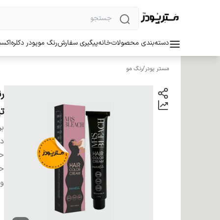
دسته‌بندی محصولات
خانه
پیگیری سفارش
رنگ مو
پودر دکلره
اکسی
مستر پودر
/
رنگ مو
تی
بر
دس
ح
ح
وی