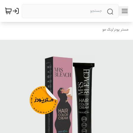
مستر پودر
/
رنگ مو