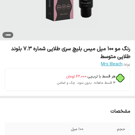
رنگ مو 100 میل میس بلیچ سری طلایی شماره 7.3 بلوند
طلایی متوسط
برند:
Mrs Bleach
هر قسط با ترب‌پی:
۶۲٬۰۰۰
تومان
۴ قسط ماهانه. بدون سود، چک و ضامن.
مشخصات
حجم
100 میل