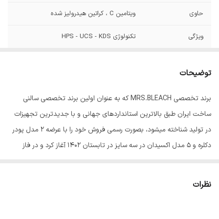
حاوی
ویتامین C ، کراتین هیدرولیز شده
ویژگی
تکنولوژی HPS - UCS - KDS
توضیحات
برند تخصصی MRS.BLEACH که به عنوان اولین برند تخصصی سالنی
ساخت ایران طبق بالاترین استانداردهای جهانی و با جدیدترین تجهیزات
در تولید شناخته میشود، بصورت رسمی فروش خود را با عرضه 2 مدل پودر
دکلره و 5 مدل اکسیدان در سه سایز در تابستان 1402 آغاز کرد و در فاز
بعدی رنگ موی این برند با 102 طیف منحصر رنگی و حرفه ای به سبد
کالایی آن اضافه شد.
نظرات
از جمله سیاست های قابل اندیشه در مدیریت این برند، میتوان از بکاربردن
مرغوبترین مواد اولیه و بهره گیری دانش روز و تکنولوژی مدرن در