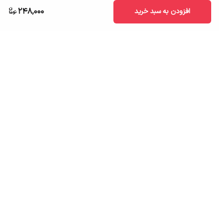
248,000
افزودن به سبد خرید
برگشت به بالا
ارسال به سراسر کشور
تضمین اصالت کالا
قیمت قابل رقابت
درگاه پرداخت امن