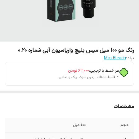
رنگ مو 100 میل میس بلیچ واریاسیون آبی شماره 0.20
برند:
Mrs Bleach
هر قسط با ترب‌پی:
۶۲٬۰۰۰
تومان
۴ قسط ماهانه. بدون سود، چک و ضامن.
مشخصات
حجم
100 میل