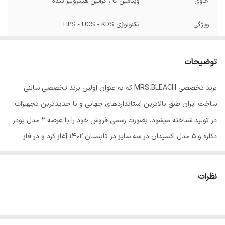
حاوی
ویتامین C ، کراتین هیدرولیز شده
ویژگی
تکنولوژی HPS - UCS - KDS
توضیحات
برند تخصصی MRS.BLEACH که به عنوان اولین برند تخصصی سالنی
ساخت ایران طبق بالاترین استانداردهای جهانی و با جدیدترین تجهیزات
در تولید شناخته میشود، بصورت رسمی فروش خود را با عرضه 2 مدل پودر
دکلره و 5 مدل اکسیدان در سه سایز در تابستان 1402 آغاز کرد و در فاز
بعدی رنگ موی این برند با 102 طیف منحصر رنگی و حرفه ای به سبد
کالایی آن اضافه شد.
نظرات
از جمله سیاست های قابل اندیشه در مدیریت این برند، میتوان از بکاربردن
مرغوبترین مواد اولیه و بهره گیری دانش روز و تکنولوژی مدرن در
فرمولاسیون تا تولید محصولات میس بلیچ اشاره کرد که در نوع خود بینظیر