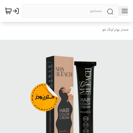
مستر پودر
/
رنگ مو