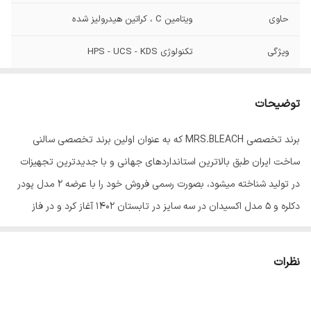
حاوی
ویتامین C ، کراتین هیدرولیز شده
ویژگی
تکنولوژی HPS - UCS - KDS
توضیحات
برند تخصصی MRS.BLEACH که به عنوان اولین برند تخصصی سالنی
ساخت ایران طبق بالاترین استانداردهای جهانی و با جدیدترین تجهیزات
در تولید شناخته میشود، بصورت رسمی فروش خود را با عرضه 2 مدل پودر
دکلره و 5 مدل اکسیدان در سه سایز در تابستان 1402 آغاز کرد و در فاز
بعدی رنگ موی این برند با 102 طیف منحصر رنگی و حرفه ای به سبد
کالایی آن اضافه شد.
نظرات
از جمله سیاست های قابل اندیشه در مدیریت این برند، میتوان از بکاربردن
مرغوبترین مواد اولیه و بهره گیری دانش روز و تکنولوژی مدرن در