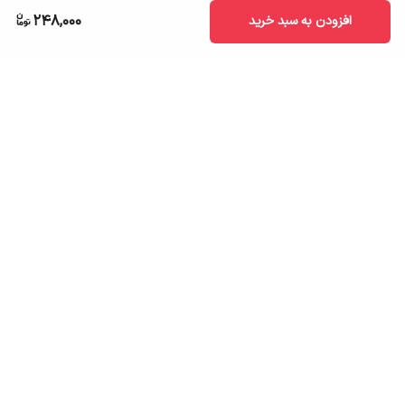
248,000
افزودن به سبد خرید
برگشت به بالا
ارسال به سراسر کشور
تضمین اصالت کالا
قیمت قابل رقابت
درگاه پرداخت امن