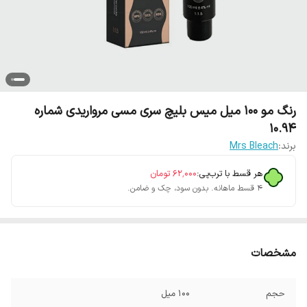
رنگ مو 100 میل میس بلیچ سری مسی مرواریدی شماره
10.94
برند:
Mrs Bleach
هر قسط با ترب‌پی:
۶۲٬۰۰۰
تومان
۴ قسط ماهانه. بدون سود، چک و ضامن.
مشخصات
حجم
100 میل