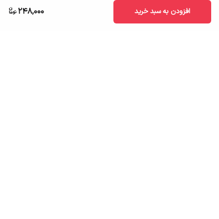
248,000
افزودن به سبد خرید
برگشت به بالا
ارسال به سراسر کشور
تضمین اصالت کالا
قیمت قابل رقابت
درگاه پرداخت امن