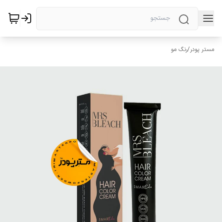
مستر پودر
/
رنگ مو