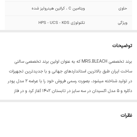
حاوی
ویتامین C ، کراتین هیدرولیز شده
ویژگی
تکنولوژی HPS - UCS - KDS
توضیحات
برند تخصصی MRS.BLEACH که به عنوان اولین برند تخصصی سالنی
ساخت ایران طبق بالاترین استانداردهای جهانی و با جدیدترین تجهیزات
در تولید شناخته میشود، بصورت رسمی فروش خود را با عرضه 2 مدل پودر
دکلره و 5 مدل اکسیدان در سه سایز در تابستان 1402 آغاز کرد و در فاز
بعدی رنگ موی این برند با 102 طیف منحصر رنگی و حرفه ای به سبد
کالایی آن اضافه شد.
نظرات
از جمله سیاست های قابل اندیشه در مدیریت این برند، میتوان از بکاربردن
مرغوبترین مواد اولیه و بهره گیری دانش روز و تکنولوژی مدرن در