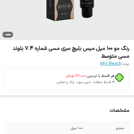
رنگ مو 100 میل میس بلیچ سری مسی شماره 7.4 بلوند
مسی متوسط
برند:
Mrs Bleach
هر قسط با ترب‌پی:
۶۲٬۰۰۰
تومان
۴ قسط ماهانه. بدون سود، چک و ضامن.
مشخصات
حجم
100 میل