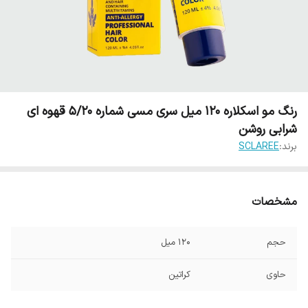
رنگ مو اسکلاره 120 میل سری مسی شماره 5/20 قهوه ای
شرابی روشن
برند:
SCLAREE
مشخصات
حجم
120 میل
حاوی
کراتین