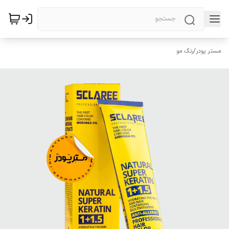
مستر پودر
/
رنگ مو