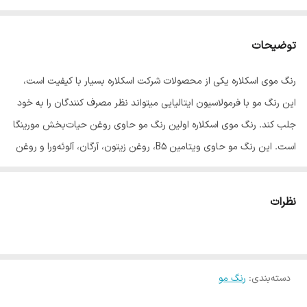
توضیحات
رنگ موی اسکلاره یکی از محصولات شرکت اسکلاره بسیار با کیفیت است،
این رنگ مو با فرمولاسیون ایتالیایی میتواند نظر مصرف کنندگان را به خود
جلب کند. رنگ موی اسکلاره اولین رنگ مو حاوی روغن‌ حیات‌بخش مورینگا
است. این رنگ مو حاوی ویتامین B5، روغن زیتون، آرگان، آلوئه‌ورا و روغن
مورینگا است که هرکدام از این مواد، در سلامت موها و جلوگیری از آسیب
رسیدن به آن موثر است. روغن مورینگا موجود در این رنگ قابلیتِ آن‌که
نظرات
موها را قوی‌تر کند دارد همچنین موجب آب‌رسانی پوست سر، مبارزه با
موخوره، تحریک رشد مو، پاک‌سازی پوست، مستحکم و سفت‌کردن پوست و
کمک به رفع خشکی پوست میشود. این رنگ مستحکم‌ترین تارهای مو را به
دسته‌بندی
:
شما هدیه می‌دهد.
رنگ مو
ویژگیهای برجسته رنگ مو اسکلاره :