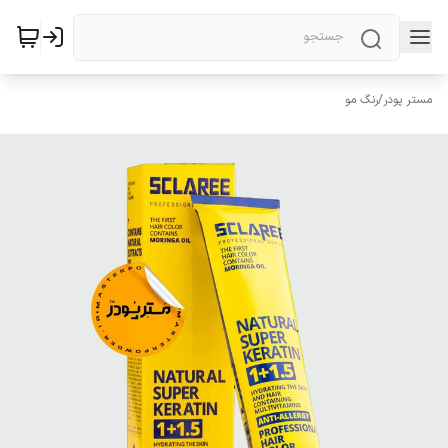
مستر پودر
/
رنگ مو