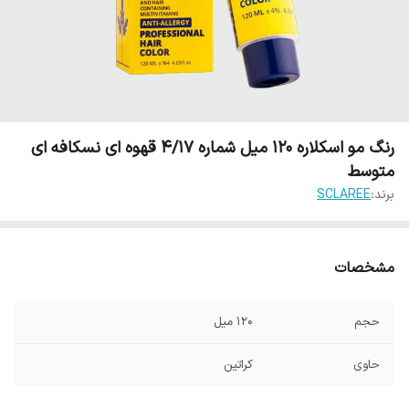
رنگ مو اسکلاره 120 میل شماره 4/17 قهوه ای نسکافه ای
متوسط
برند:
SCLAREE
مشخصات
حجم
120 میل
حاوی
کراتین