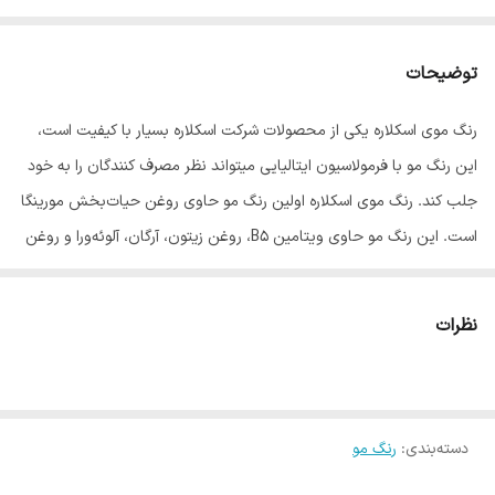
توضیحات
رنگ موی اسکلاره یکی از محصولات شرکت اسکلاره بسیار با کیفیت است،
این رنگ مو با فرمولاسیون ایتالیایی میتواند نظر مصرف کنندگان را به خود
جلب کند. رنگ موی اسکلاره اولین رنگ مو حاوی روغن‌ حیات‌بخش مورینگا
است. این رنگ مو حاوی ویتامین B5، روغن زیتون، آرگان، آلوئه‌ورا و روغن
مورینگا است که هرکدام از این مواد، در سلامت موها و جلوگیری از آسیب
رسیدن به آن موثر است. روغن مورینگا موجود در این رنگ قابلیتِ آن‌که
نظرات
موها را قوی‌تر کند دارد همچنین موجب آب‌رسانی پوست سر، مبارزه با
موخوره، تحریک رشد مو، پاک‌سازی پوست، مستحکم و سفت‌کردن پوست و
کمک به رفع خشکی پوست میشود. این رنگ مستحکم‌ترین تارهای مو را به
دسته‌بندی
:
شما هدیه می‌دهد.
رنگ مو
ویژگیهای برجسته رنگ مو اسکلاره :