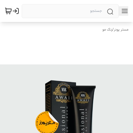
مستر پودر
/
رنگ مو