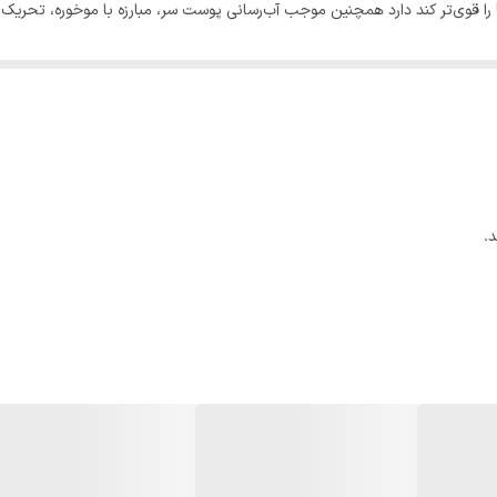
ها را قوی‌تر کند دارد همچنین موجب آب‌رسانی پوست سر، مبارزه با موخوره، ت
تارهای مو را به شما هدیه می‌دهد.
 و آسیب‌دیده، بدون بوی تند و با کمترین آسیب به مو و پوست سر.
ه و جلوگیری از موخوره)، روغن آرگان (نرمی و درخشندگی)، روغن زیتون (رطوبت‌ر
.
نتیجه‌ای یکدست و ماندگار.
یشمی که برای مدت طولانی محو نمی‌شوند.
ده‌آل برای استفاده شخصی و حرفه‌ای در سالن‌ها.