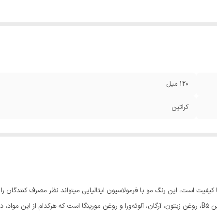
120 میل
کراتین
کیفیت است، این رنگ مو با فرمولاسیون ایتالیایی میتواند نظر مصرف کنندگان را
روغن‌ حیات‌بخش مورینگا است. این رنگ مو حاوی ویتامین B5، روغن زیتون، آرگان، آلوئه‌ورا و روغن مورینگا است