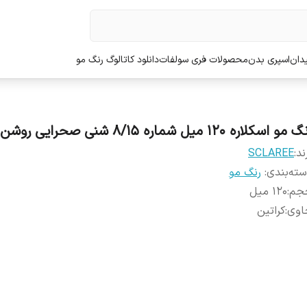
دان
اسپری بدن
محصولات فری سولفات
دانلود کاتالوگ رنگ مو
مو اسکلاره 120 میل شماره 8/15 شنی صحرایی روشن
ند:
SCLAREE
ته‌بندی
:
رنگ مو
جم
:
120 میل
اوی
:
کراتین