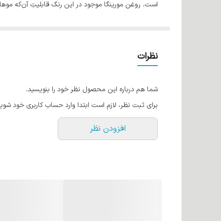
است. روغن مورینگا موجود در این رنگ قابلیتِ آن‌که مو
و کمک به رفع خشکی پوست میشود. این رنگ مستحکم‌ترین 
ویژگیهای برجسته رنگ مو اسکلاره :
فرمولاسیون بدون آمونیاک: مناسب برای موهای حساس
نظرات
ترکیبات مغذی گیاهی: حاوی روغن مورینگا (تقویت ریش
مو) و ویتامین B5 (جلوگیری از شکنندگی).
شما هم درباره این محصول نظر خود را بنویسید.
برای ثبت نظر، لازم است ابتدا وارد حساب کاربری خود شوید
خاص (شامپاینی 10.136، یاسی 12.52).
افزودن نظر
پوشش‌دهی کامل موهای سفید: رنگدانه‌های قوی برای 
ماندگاری بالا و درخشش طبیعی: رنگ‌هایی براق و ابر
قیمت اقتصادی: کیفیت بین‌المللی با قیمتی مناسب، ای
حجم مناسب: تیوپ 120 میلی‌لیتری برای استفاده چندباره یا حرفه‌ای.