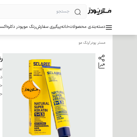
دسته‌بندی محصولات
خانه
پیگیری سفارش
رنگ مو
پودر دکلره
اکسی
مستر پودر
/
رنگ مو
رنگ 
بر
دس
ح
ح