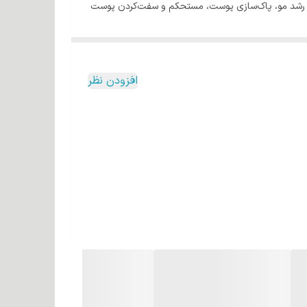
حریک رشد مو، پاک‌سازی پوست، مستحکم و سفت‌کردن پوست
افزودن نظر
سانی)، آلوئه‌ورا (تسکین پوست سر)، کراتین (بازسازی
تنوع رنگی بی‌نظیر: بیش از 100 رنگ جذاب شامل رنگ‌های طبیعی (مانند مشکی 1.00، بلوند روشن 8.00)، گرم (عسلی، شکلاتی، مسی)، فانتزی (قرمز آتشین 6.66، بلو سیلور) و هایلایت‌های