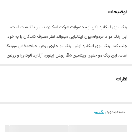
توضیحات
رنگ موی اسکلاره یکی از محصولات شرکت اسکلاره بسیار با کیفیت است،
این رنگ مو با فرمولاسیون ایتالیایی میتواند نظر مصرف کنندگان را به خود
جلب کند. رنگ موی اسکلاره اولین رنگ مو حاوی روغن‌ حیات‌بخش مورینگا
است. این رنگ مو حاوی ویتامین B5، روغن زیتون، آرگان، آلوئه‌ورا و روغن
مورینگا است که هرکدام از این مواد، در سلامت موها و جلوگیری از آسیب
رسیدن به آن موثر است. روغن مورینگا موجود در این رنگ قابلیتِ آن‌که
نظرات
موها را قوی‌تر کند دارد همچنین موجب آب‌رسانی پوست سر، مبارزه با
موخوره، تحریک رشد مو، پاک‌سازی پوست، مستحکم و سفت‌کردن پوست و
کمک به رفع خشکی پوست میشود. این رنگ مستحکم‌ترین تارهای مو را به
دسته‌بندی
:
شما هدیه می‌دهد.
رنگ مو
ویژگیهای برجسته رنگ مو اسکلاره :
فرمولاسیون بدون آمونیاک: مناسب برای موهای حساس و آسیب‌دیده،