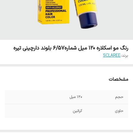
رنگ مو اسکلاره 120 میل شماره6/57 بلوند دارچینی تیره
برند:
SCLAREE
مشخصات
حجم
120 میل
حاوی
کراتین