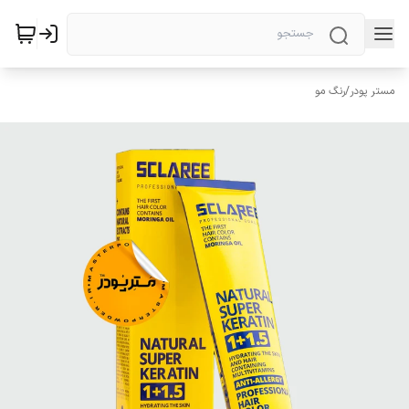
مستر پودر
/
رنگ مو