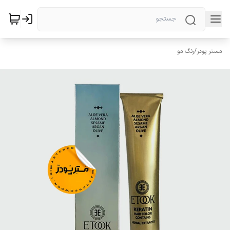
مستر پودر
/
رنگ مو