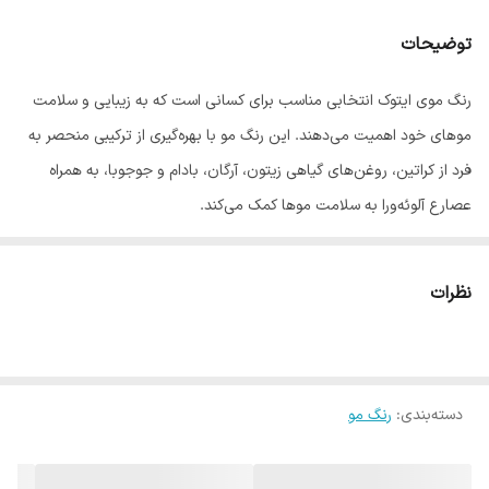
توضیحات
رنگ موی ایتوک انتخابی مناسب برای کسانی است که به زیبایی و سلامت
موهای خود اهمیت می‌دهند. این رنگ مو با بهره‌گیری از ترکیبی منحصر به
فرد از کراتین، روغن‌های گیاهی زیتون، آرگان، بادام و جوجوبا، به همراه
عصارع آلوئه‌ورا به سلامت موها کمک می‌کند.
فرمولاسیون این رنگ مو به گونه‌ای طراحی شده که به آرامی روی موها
نشسته و ظاهری جذاب و شاداب به آن می‌بخشد.
نظرات
ترکیبات طبیعی و مفید رنگ موی ایتوک
کراتین، پروتئین اصلی مو، به بازسازی و تقویت موهای آسیب دیده
کمک می‌کند و به ایجاد موهای نرم‌تر، براق‌تر و مقاوم‌تر می‌انجامد و
دسته‌بندی
:
رنگ مو
ضمن جلوگیزی از شکنندگی، لطافت و نرمی را برای موها به ارمغان
می‌آورد.
روغن زیتون به عنوان یک نرم‌کننده قوی عمل می‌کند و باعث حفظ