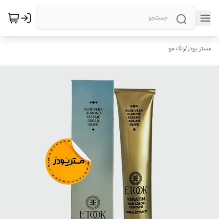
مستر پودر
/
رنگ مو