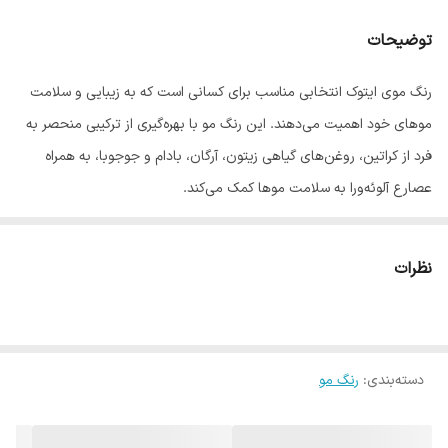
توضیحات
رنگ موی ایتوک انتخابی مناسب برای کسانی است که به زیبایی و سلامت
موهای خود اهمیت می‌دهند. این رنگ مو با بهره‌گیری از ترکیبی منحصر به
فرد از کراتین، روغن‌های گیاهی زیتون، آرگان، بادام و جوجوبا، به همراه
عصارع آلوئه‌ورا به سلامت موها کمک می‌کند.
فرمولاسیون این رنگ مو به گونه‌ای طراحی شده که به آرامی روی موها
نشسته و ظاهری جذاب و شاداب به آن می‌بخشد.
نظرات
ترکیبات طبیعی و مفید رنگ موی ایتوک
کراتین، پروتئین اصلی مو، به بازسازی و تقویت موهای آسیب دیده
کمک می‌کند و به ایجاد موهای نرم‌تر، براق‌تر و مقاوم‌تر می‌انجامد و
دسته‌بندی
:
رنگ مو
ضمن جلوگیزی از شکنندگی، لطافت و نرمی را برای موها به ارمغان
می‌آورد.
روغن زیتون به عنوان یک نرم‌کننده قوی عمل می‌کند و باعث حفظ