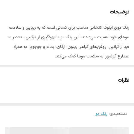
توضیحات
رنگ موی ایتوک انتخابی مناسب برای کسانی است که به زیبایی و سلامت
موهای خود اهمیت می‌دهند. این رنگ مو با بهره‌گیری از ترکیبی منحصر به
فرد از کراتین، روغن‌های گیاهی زیتون، آرگان، بادام و جوجوبا، به همراه
عصارع آلوئه‌ورا به سلامت موها کمک می‌کند.
فرمولاسیون این رنگ مو به گونه‌ای طراحی شده که به آرامی روی موها
نشسته و ظاهری جذاب و شاداب به آن می‌بخشد.
نظرات
ترکیبات طبیعی و مفید رنگ موی ایتوک
کراتین، پروتئین اصلی مو، به بازسازی و تقویت موهای آسیب دیده
کمک می‌کند و به ایجاد موهای نرم‌تر، براق‌تر و مقاوم‌تر می‌انجامد و
دسته‌بندی
:
رنگ مو
ضمن جلوگیزی از شکنندگی، لطافت و نرمی را برای موها به ارمغان
می‌آورد.
روغن زیتون به عنوان یک نرم‌کننده قوی عمل می‌کند و باعث حفظ