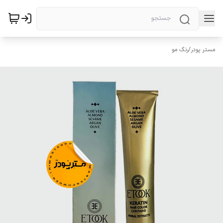
مستر پودر
/
رنگ مو