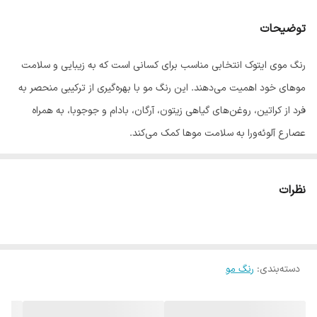
توضیحات
رنگ موی ایتوک انتخابی مناسب برای کسانی است که به زیبایی و سلامت
موهای خود اهمیت می‌دهند. این رنگ مو با بهره‌گیری از ترکیبی منحصر به
فرد از کراتین، روغن‌های گیاهی زیتون، آرگان، بادام و جوجوبا، به همراه
عصارع آلوئه‌ورا به سلامت موها کمک می‌کند.
فرمولاسیون این رنگ مو به گونه‌ای طراحی شده که به آرامی روی موها
نشسته و ظاهری جذاب و شاداب به آن می‌بخشد.
نظرات
ترکیبات طبیعی و مفید رنگ موی ایتوک
کراتین، پروتئین اصلی مو، به بازسازی و تقویت موهای آسیب دیده
کمک می‌کند و به ایجاد موهای نرم‌تر، براق‌تر و مقاوم‌تر می‌انجامد و
دسته‌بندی
:
رنگ مو
ضمن جلوگیزی از شکنندگی، لطافت و نرمی را برای موها به ارمغان
می‌آورد.
روغن زیتون به عنوان یک نرم‌کننده قوی عمل می‌کند و باعث حفظ