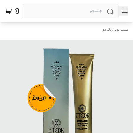
مستر پودر
/
رنگ مو