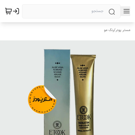
مستر پودر
/
رنگ مو