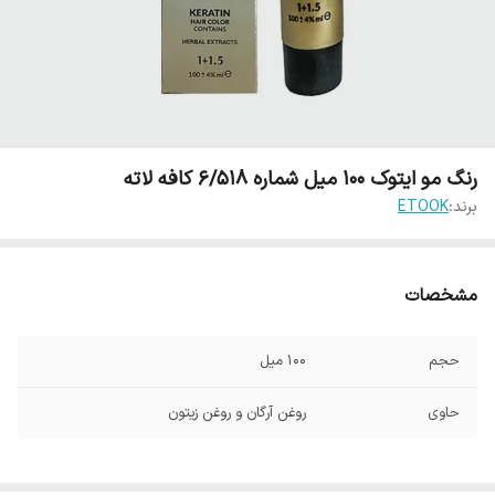
رنگ مو ایتوک 100 میل شماره 6/518 کافه لاته
برند:
ETOOK
مشخصات
حجم
100 میل
حاوی
روغن آرگان و روغن زیتون