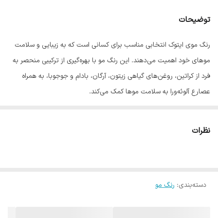
توضیحات
رنگ موی ایتوک انتخابی مناسب برای کسانی است که به زیبایی و سلامت
موهای خود اهمیت می‌دهند. این رنگ مو با بهره‌گیری از ترکیبی منحصر به
فرد از کراتین، روغن‌های گیاهی زیتون، آرگان، بادام و جوجوبا، به همراه
عصارع آلوئه‌ورا به سلامت موها کمک می‌کند.
فرمولاسیون این رنگ مو به گونه‌ای طراحی شده که به آرامی روی موها
نشسته و ظاهری جذاب و شاداب به آن می‌بخشد.
نظرات
ترکیبات طبیعی و مفید رنگ موی ایتوک
کراتین، پروتئین اصلی مو، به بازسازی و تقویت موهای آسیب دیده
کمک می‌کند و به ایجاد موهای نرم‌تر، براق‌تر و مقاوم‌تر می‌انجامد و
دسته‌بندی
:
رنگ مو
ضمن جلوگیزی از شکنندگی، لطافت و نرمی را برای موها به ارمغان
می‌آورد.
روغن زیتون به عنوان یک نرم‌کننده قوی عمل می‌کند و باعث حفظ