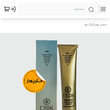
مستر پودر
/
رنگ مو