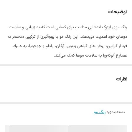
توضیحات
رنگ موی ایتوک انتخابی مناسب برای کسانی است که به زیبایی و سلامت
موهای خود اهمیت می‌دهند. این رنگ مو با بهره‌گیری از ترکیبی منحصر به
فرد از کراتین، روغن‌های گیاهی زیتون، آرگان، بادام و جوجوبا، به همراه
عصارع آلوئه‌ورا به سلامت موها کمک می‌کند.
فرمولاسیون این رنگ مو به گونه‌ای طراحی شده که به آرامی روی موها
نشسته و ظاهری جذاب و شاداب به آن می‌بخشد.
نظرات
ترکیبات طبیعی و مفید رنگ موی ایتوک
کراتین، پروتئین اصلی مو، به بازسازی و تقویت موهای آسیب دیده
کمک می‌کند و به ایجاد موهای نرم‌تر، براق‌تر و مقاوم‌تر می‌انجامد و
دسته‌بندی
:
رنگ مو
ضمن جلوگیزی از شکنندگی، لطافت و نرمی را برای موها به ارمغان
می‌آورد.
روغن زیتون به عنوان یک نرم‌کننده قوی عمل می‌کند و باعث حفظ