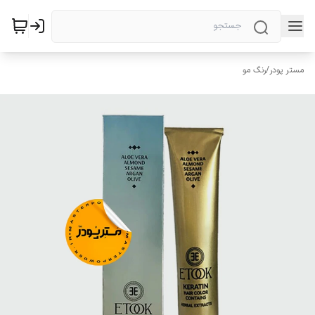
مستر پودر
/
رنگ مو