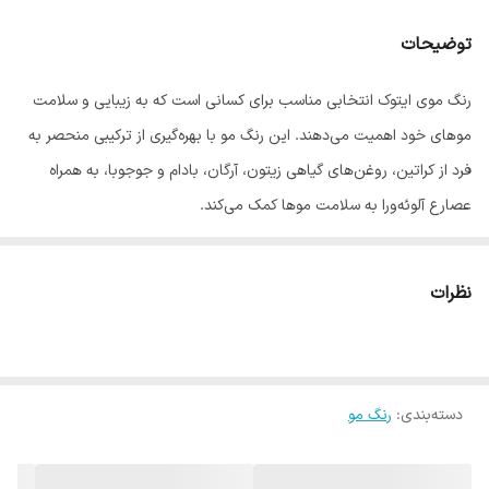
توضیحات
رنگ موی ایتوک انتخابی مناسب برای کسانی است که به زیبایی و سلامت
موهای خود اهمیت می‌دهند. این رنگ مو با بهره‌گیری از ترکیبی منحصر به
فرد از کراتین، روغن‌های گیاهی زیتون، آرگان، بادام و جوجوبا، به همراه
عصارع آلوئه‌ورا به سلامت موها کمک می‌کند.
فرمولاسیون این رنگ مو به گونه‌ای طراحی شده که به آرامی روی موها
نشسته و ظاهری جذاب و شاداب به آن می‌بخشد.
نظرات
ترکیبات طبیعی و مفید رنگ موی ایتوک
کراتین، پروتئین اصلی مو، به بازسازی و تقویت موهای آسیب دیده
کمک می‌کند و به ایجاد موهای نرم‌تر، براق‌تر و مقاوم‌تر می‌انجامد و
دسته‌بندی
:
رنگ مو
ضمن جلوگیزی از شکنندگی، لطافت و نرمی را برای موها به ارمغان
می‌آورد.
روغن زیتون به عنوان یک نرم‌کننده قوی عمل می‌کند و باعث حفظ