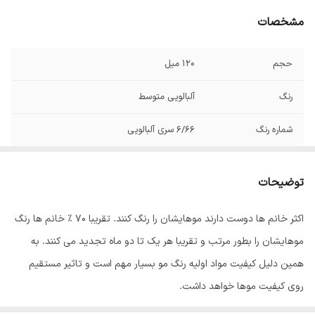
مشخصات
حجم
120 میل
رنگ
آلبالویی متوسط
شماره رنگ
6/66 سری آلبالویی
توضیحات
اکثر خانم ها دوست دارند موهایشان را رنگ کنند. تقریبا 70 % خانم ها رنگ
موهایشان را بطور مرتب و تقریبا هر یک تا دو ماه تجدید می کنند. به
همین دلیل کیفیت مواد اولیه رنگ مو بسیار مهم است و تاثیر مستقیم
روی کیفیت موها خواهد داشت.
رنگ مو
ئاوایی
از بهترین مواد اولیه تولید می شود که به خوبی جذب موها