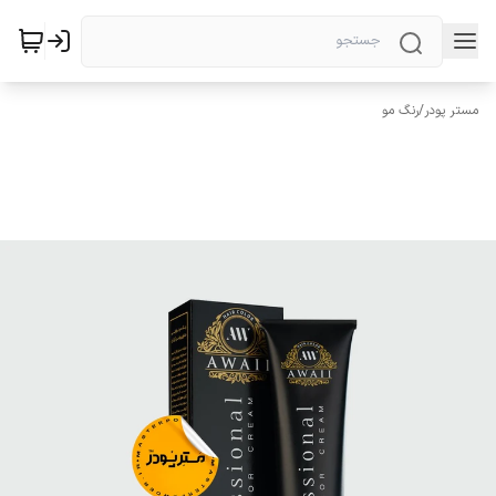
مستر پودر
/
رنگ مو