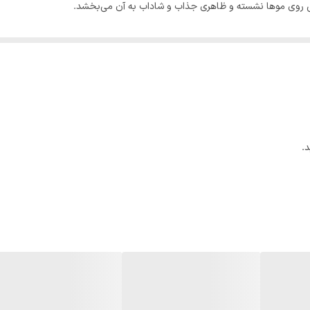
امی روی موها نشسته و ظاهری جذاب و شاداب به آن می‌بخشد.
آسیب دیده کمک می‌کند و به ایجاد موهای نرم‌تر، براق‌تر و مقاوم‌تر می‌انجامد
 و باعث حفظ رطوبت و درخشندگی موها می‌شود. زیتون دارای خواص آنتی‌اکسید
.
کمک می‌کند و به موها حجمی طبیعی و ابریشمی میبخشد.
ند و به متعادل کردن چربی پوست سر کمک می‌کند و در نهایت مانع از خشکی و
ی، از خشک شدن موها جلوگیری کرده و برای پوست سر نیز بسیار مفید است؛ همچنی