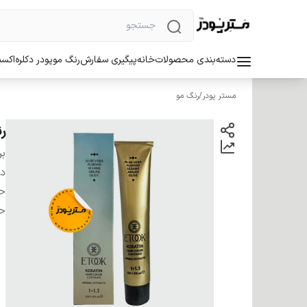
دسته‌بندی محصولات
خانه
پیگیری سفارش
رنگ مو
پودر دکلره
اکسی
مستر پودر
/
رنگ مو
رنگ
بر
دس
ح
ح