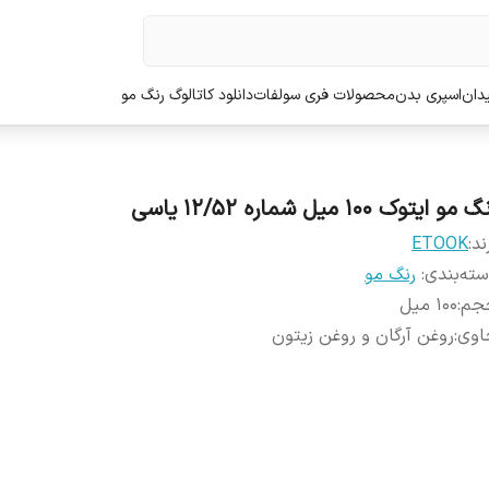
دان
اسپری بدن
محصولات فری سولفات
دانلود کاتالوگ رنگ مو
 مو ایتوک 100 میل شماره 12/52 یاسی
ند:
ETOOK
ته‌بندی
:
رنگ مو
جم
:
100 میل
اوی
:
روغن آرگان و روغن زیتون