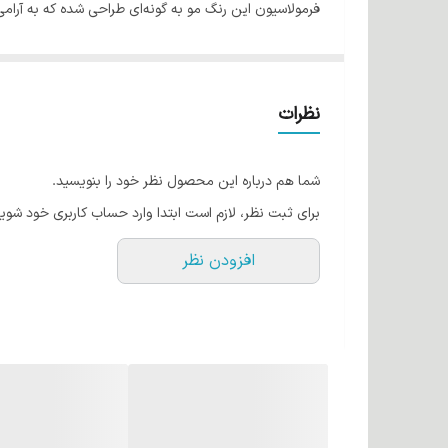
فرمولاسیون این رنگ مو به گونه‌ای طراحی شده که به آر
ترکیبات طبیعی و مفید رنگ موی ایتوک
کراتین، پروتئین اصلی مو، به بازسازی و تقویت موهای 
به ارمغان می‌آورد.
نظرات
روغن زیتون به عنوان یک نرم‌کننده قوی عمل می‌کند
می‌کند.
شما هم درباره این محصول نظر خود را بنویسید.
روغن آرگان غنی از ویتامین E و اسیدهای چرب ضروری است که به تقویت و ترمیم موهای آسیب دیده کمک می‌کند. این روغن همچنین به افزایش لطافت و درخشندگی موها می‌انجامد.
برای ثبت نظر، لازم است ابتدا وارد حساب کاربری خود شوید
روغن بادام به کاهش ریزش مو و تقویت ریشه موها 
افزودن نظر
روغن جوجوبا مانند یک مرطوب کننده طبیعی عمل می‌ک
عصاره آلوئه‌ورا معروف به آرام بخشی و مرطوب کنندگ
پوست سر کمک می‌کند.