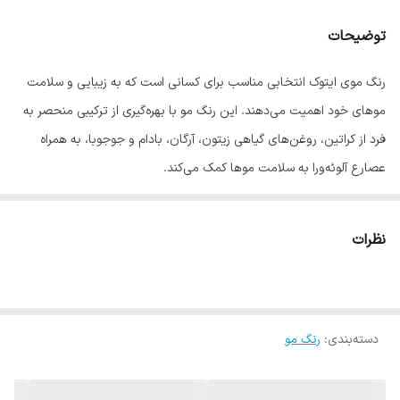
توضیحات
رنگ موی ایتوک انتخابی مناسب برای کسانی است که به زیبایی و سلامت
موهای خود اهمیت می‌دهند. این رنگ مو با بهره‌گیری از ترکیبی منحصر به
فرد از کراتین، روغن‌های گیاهی زیتون، آرگان، بادام و جوجوبا، به همراه
عصارع آلوئه‌ورا به سلامت موها کمک می‌کند.
فرمولاسیون این رنگ مو به گونه‌ای طراحی شده که به آرامی روی موها
نشسته و ظاهری جذاب و شاداب به آن می‌بخشد.
نظرات
ترکیبات طبیعی و مفید رنگ موی ایتوک
کراتین، پروتئین اصلی مو، به بازسازی و تقویت موهای آسیب دیده
کمک می‌کند و به ایجاد موهای نرم‌تر، براق‌تر و مقاوم‌تر می‌انجامد و
دسته‌بندی
:
رنگ مو
ضمن جلوگیزی از شکنندگی، لطافت و نرمی را برای موها به ارمغان
می‌آورد.
روغن زیتون به عنوان یک نرم‌کننده قوی عمل می‌کند و باعث حفظ