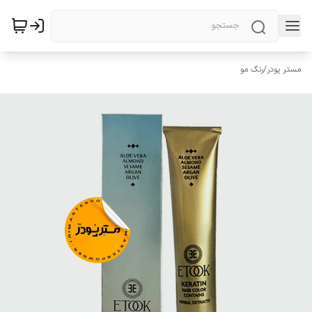
مستر پودر
/
رنگ مو