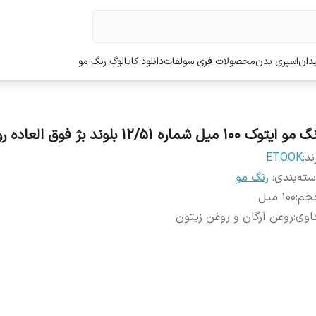
دان
اسپری بدن
محصولات فری سولفات
دانلود کاتالوگ رنگ مو
مو ایتوک 100 میل شماره 12/51 بلوند بژ فوق العاده روشن
ند:
ETOOK
ته‌بندی
:
رنگ مو
جم
:
100 میل
اوی
:
روغن آرگان و روغن زیتون