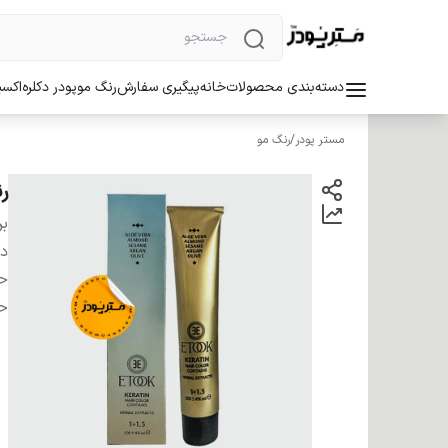
دسته‌بندی محصولات
خانه
پیگیری سفارش
رنگ مو
پودر دکلره
اکسی
مستر پودر
/
رنگ مو
رنگ 
بر
دس
ح
ح