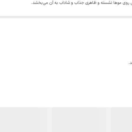
امی روی موها نشسته و ظاهری جذاب و شاداب به آن می‌بخشد.
آسیب دیده کمک می‌کند و به ایجاد موهای نرم‌تر، براق‌تر و مقاوم‌تر می‌انجامد
 و باعث حفظ رطوبت و درخشندگی موها می‌شود. زیتون دارای خواص آنتی‌اکسید
.
کمک می‌کند و به موها حجمی طبیعی و ابریشمی میبخشد.
ند و به متعادل کردن چربی پوست سر کمک می‌کند و در نهایت مانع از خشکی و
ی، از خشک شدن موها جلوگیری کرده و برای پوست سر نیز بسیار مفید است؛ همچنی