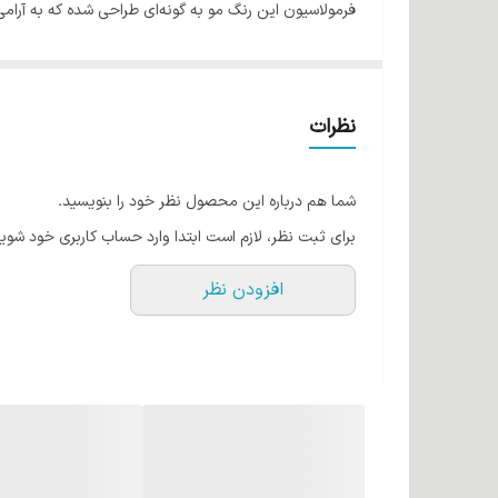
فرمولاسیون این رنگ مو به گونه‌ای طراحی شده که به آر
ترکیبات طبیعی و مفید رنگ موی ایتوک
کراتین، پروتئین اصلی مو، به بازسازی و تقویت موهای 
به ارمغان می‌آورد.
نظرات
روغن زیتون به عنوان یک نرم‌کننده قوی عمل می‌کند
می‌کند.
شما هم درباره این محصول نظر خود را بنویسید.
روغن آرگان غنی از ویتامین E و اسیدهای چرب ضروری است که به تقویت و ترمیم موهای آسیب دیده کمک می‌کند. این روغن همچنین به افزایش لطافت و درخشندگی موها می‌انجامد.
برای ثبت نظر، لازم است ابتدا وارد حساب کاربری خود شوید
روغن بادام به کاهش ریزش مو و تقویت ریشه موها 
افزودن نظر
روغن جوجوبا مانند یک مرطوب کننده طبیعی عمل می‌ک
عصاره آلوئه‌ورا معروف به آرام بخشی و مرطوب کنندگ
پوست سر کمک می‌کند.