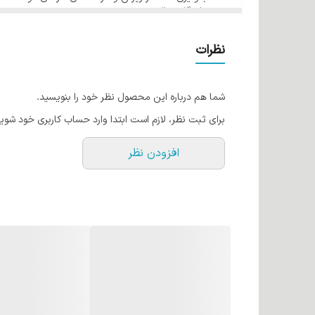
ماندگاری بالا
فرمولاسیون مناسب از کشور آمریکا در رنگ مو ئاوایی ایجاد
حجم 120 میل
گروه آلبالویی شماره 5/66 آلبالویی تیره
قابل اجرا می باشد.
نظرات
کراتین مو چیست؟
کراتین یک نوع پروتئین است که بطور طبیعی در موها وجود
شما هم درباره این محصول نظر خود را بنویسید.
حالت دهنده ها آسیب می بیند. رنگ موهای ئاوایی حاوی کر
برای ثبت نظر، لازم است ابتدا وارد حساب کاربری خود شوید
روغن آرگان
افزودن نظر
روغن آرگان به طلای مایع شهرت دارد! این روغن اکسیری 
اکسیدان و لینولئیک اسید است. می‌توان گفت این روغن به
هم تاثیر می گذارد. روغن آرگان به دلیل مواد مغذی که د