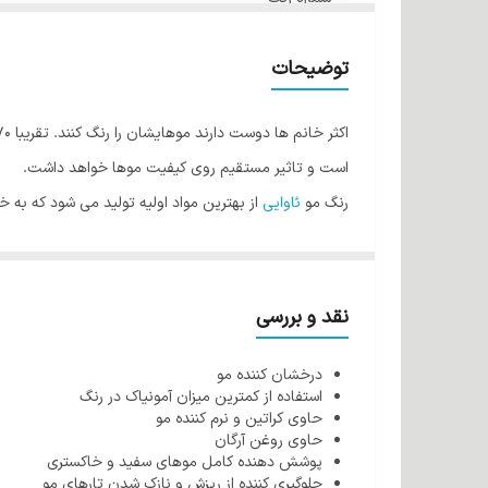
توضیحات
است و تاثیر مستقیم روی کیفیت موها خواهد داشت.
رنگ مو
ئاوایی
از بهترین مواد اولیه تولید می شود که به 
فولیکول مو شده و رنگ پذیری مو را افزایش می دهد اما ا
طراحی شده که کمترین میزان آمونیاک را دارند بنابراین هی
کراتین اصلی ترین بخش مو می باشد که بسیار آسیب پذیر 
نقد و بررسی
روغن آرگان می باشند و هنگام استفاده ازآنها نه تنها باع
درخشان کننده مو
از دیگر ویژگی های رنگ مو ئاوایی می توان به وجود نرم ک
استفاده از کمترین میزان آمونیاک در رنگ
رنگ مو ئاوایی به خوبی جذب مو می شود به همین دلیل ای
حاوی کراتین و نرم کننده مو
حاوی روغن آرگان
شرکت طوبی گل در تولید رنگ مو از کراتین مرغوب و با ان
پوشش دهنده کامل موهای سفید و خاکستری
روغن آرگان از خشکی پوست سر جلوگیری می کند.
جلوگیری کننده از ریزش و نازک شدن تارهای مو