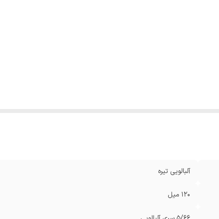
آلبالویی تیره
120 میل
5/66 سری آلبالویی