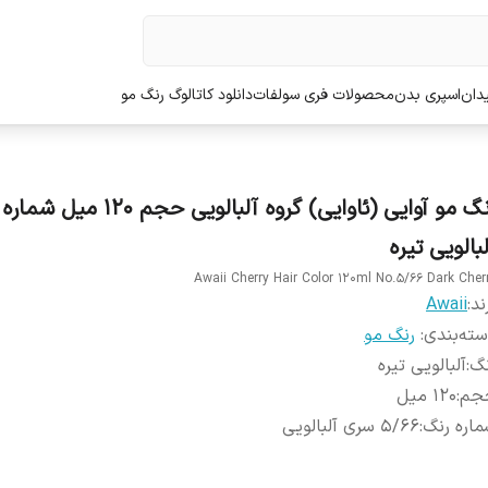
دان
اسپری بدن
محصولات فری سولفات
دانلود کاتالوگ رنگ مو
بالویی تیره
Awaii Cherry Hair Color 120ml No.5/66 Dark Cher
ند:
Awaii
ته‌بندی
:
رنگ مو
نگ
:
آلبالویی تیره
جم
:
120 میل
اره رنگ
:
5/66 سری آلبالویی