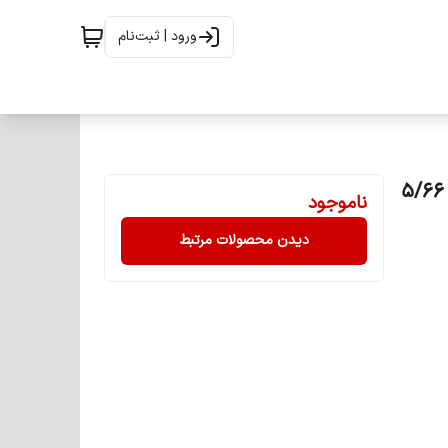
ورود | ثبت‌نام
رنگ مو آوایی (ئاوایی) گروه آلبالویی حجم 120 میل شماره 5/66
ناموجود
دیدن محصولات مرتبط