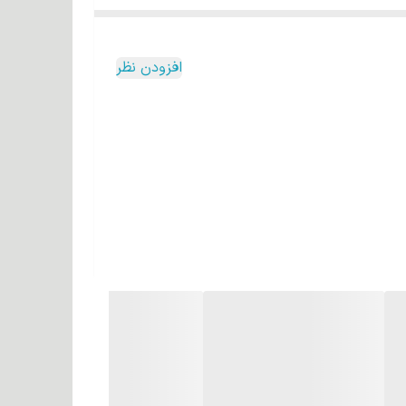
ا بوده بطوریکه رنگ های ارائه شدهه دارای تنوع جذاب و
افزودن نظر
ار حساس است و با رنگ زدن زیاد مو و استفاده از
زی نیز می کنند.
 اهمیت بسیاری دارد. خاصیت درخت آرگان به دلیل
خاصیت دارویی، روغنی است که در میوه آن وجود دارد و خواص روغن آرگان را می‌سازد. روغن این میوه دارای مقدار زیادی اسید چرب، ویتامین آ، ویتامین سی، ویتامین ای، امگا ۶ و ۹، آنتی
ی ظاهر، اعتماد به نفس و یا حتی ویژگی‌های شخصیتی‌
رابر حرارت و آسیب های محیطی محافظت می کند.