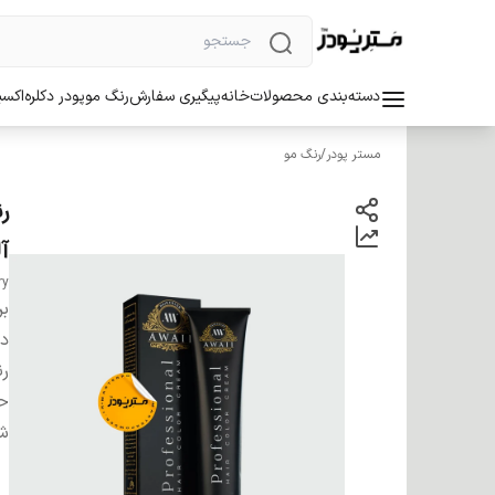
دسته‌بندی محصولات
خانه
پیگیری سفارش
رنگ مو
پودر دکلره
اکسی
مستر پودر
/
رنگ مو
آل
ry
بر
دس
ر
ح
شم