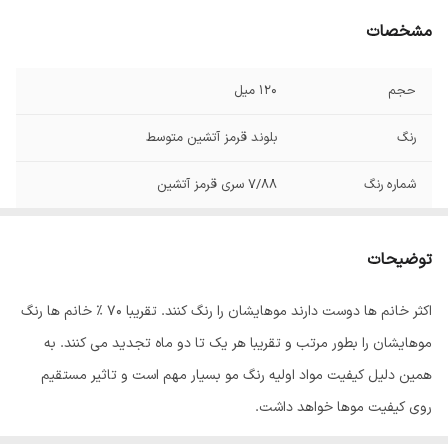
مشخصات
حجم
120 میل
رنگ
بلوند قرمز آتشین متوسط
شماره رنگ
7/88 سری قرمز آتشین
توضیحات
اکثر خانم ها دوست دارند موهایشان را رنگ کنند. تقریبا 70 % خانم ها رنگ
موهایشان را بطور مرتب و تقریبا هر یک تا دو ماه تجدید می کنند. به
همین دلیل کیفیت مواد اولیه رنگ مو بسیار مهم است و تاثیر مستقیم
روی کیفیت موها خواهد داشت.
رنگ مو
ئاوایی
از بهترین مواد اولیه تولید می شود که به خوبی جذب موها