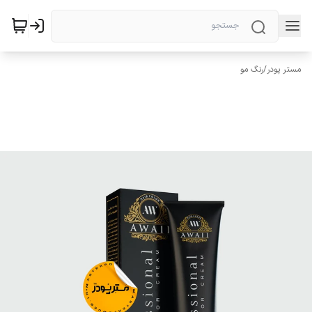
مستر پودر
/
رنگ مو