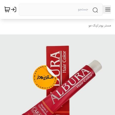
مستر پودر
/
رنگ مو