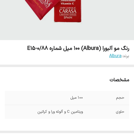
رنگ مو آلبورا (Albura) 100 میل شماره E15-0/88
برند:
Albura
مشخصات
حجم
100 میل
حاوی
ویتامین C و آلوئه ورا و کراتین