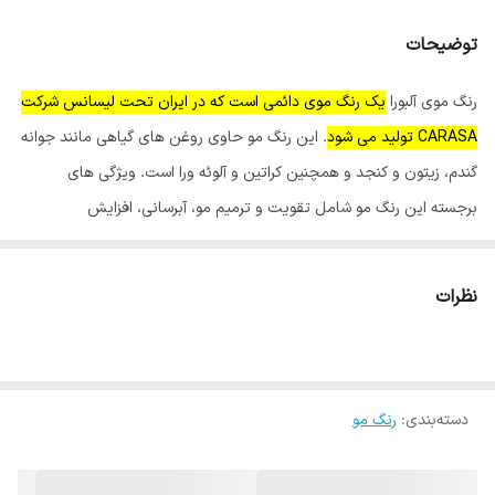
توضیحات
رنگ موی آلبورا
یک رنگ موی دائمی است که در ایران تحت لیسانس شرکت
CARASA تولید می شود
. این رنگ مو حاوی روغن های گیاهی مانند جوانه
گندم، زیتون و کنجد و همچنین کراتین و آلوئه ورا است. ویژگی های
برجسته این رنگ مو شامل تقویت و ترمیم مو، آبرسانی، افزایش
درخشندگی و کمترین میزان آمونیاک است.
نظرات
ویژگی های اصلی رنگ موی آلبورا:
کمترین میزان آمونیاک:
برای جلوگیری از آسیب به مو.
تولید شده تحت لیسانس CARASA:
کیفیت بالا و اطمینان از تولید.
دسته‌بندی
:
رنگ مو
کاتالوگ رنگی گسترده:
دارای رنگ های متنوع برای سلیقه های مختلف.
مناسب برای انواع مو:
قابل استفاده برای موهای سالم و آسیب دیده
حاوی روغن های گیاهی:
روغن های جوانه گندم، زیتون و کنجد برای