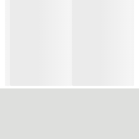
تقویت و تغذیه مو.
کراتین:
برای تقویت، حجم دهندگی و درخشندگی مو.
آلوئه ورا:
برای آبرسانی و نرم کنندگی مو.
ویتامین C:
برای تقویت و محافظت از مو.