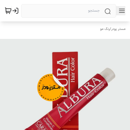
مستر پودر
/
رنگ مو