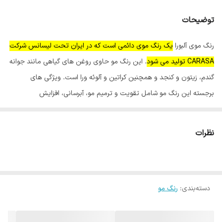
توضیحات
رنگ موی آلبورا
یک رنگ موی دائمی است که در ایران تحت لیسانس شرکت
CARASA تولید می شود
. این رنگ مو حاوی روغن های گیاهی مانند جوانه
گندم، زیتون و کنجد و همچنین کراتین و آلوئه ورا است. ویژگی های
برجسته این رنگ مو شامل تقویت و ترمیم مو، آبرسانی، افزایش
درخشندگی و کمترین میزان آمونیاک است.
نظرات
ویژگی های اصلی رنگ موی آلبورا:
کمترین میزان آمونیاک:
برای جلوگیری از آسیب به مو.
تولید شده تحت لیسانس CARASA:
کیفیت بالا و اطمینان از تولید.
دسته‌بندی
:
رنگ مو
کاتالوگ رنگی گسترده:
دارای رنگ های متنوع برای سلیقه های مختلف.
مناسب برای انواع مو:
قابل استفاده برای موهای سالم و آسیب دیده
حاوی روغن های گیاهی:
روغن های جوانه گندم، زیتون و کنجد برای