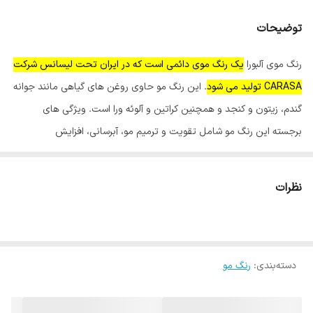
توضیحات
رنگ موی آلبورا
یک رنگ موی دائمی است که در ایران تحت لیسانس شرکت
CARASA تولید می شود
. این رنگ مو حاوی روغن های گیاهی مانند جوانه
گندم، زیتون و کنجد و همچنین کراتین و آلوئه ورا است. ویژگی های
برجسته این رنگ مو شامل تقویت و ترمیم مو، آبرسانی، افزایش
درخشندگی و کمترین میزان آمونیاک است.
نظرات
ویژگی های اصلی رنگ موی آلبورا:
کمترین میزان آمونیاک:
برای جلوگیری از آسیب به مو.
تولید شده تحت لیسانس CARASA:
کیفیت بالا و اطمینان از تولید.
دسته‌بندی
:
رنگ مو
کاتالوگ رنگی گسترده:
دارای رنگ های متنوع برای سلیقه های مختلف.
مناسب برای انواع مو:
قابل استفاده برای موهای سالم و آسیب دیده
حاوی روغن های گیاهی:
روغن های جوانه گندم، زیتون و کنجد برای