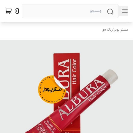
مستر پودر
/
رنگ مو