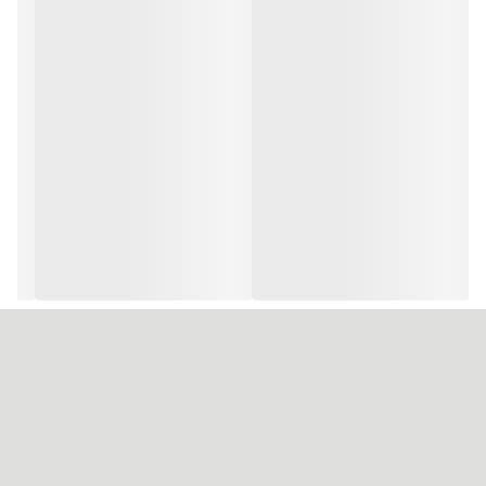
تقویت و تغذیه مو.
کراتین:
برای تقویت، حجم دهندگی و درخشندگی مو.
آلوئه ورا:
برای آبرسانی و نرم کنندگی مو.
ویتامین C:
برای تقویت و محافظت از مو.