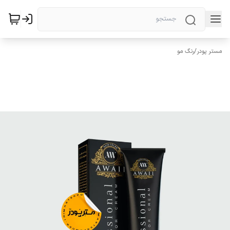
مستر پودر
/
رنگ مو