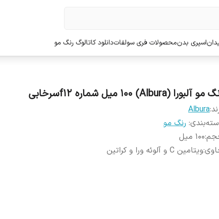
دان
اسپری بدن
محصولات فری سولفات
دانلود کاتالوگ رنگ مو
مو آلبورا (Albura) 100 میل شماره f12سرخابی
ند:
Albura
ته‌بندی
:
رنگ مو
جم
:
100 میل
اوی
:
ویتامین C و آلوئه ورا و کراتین