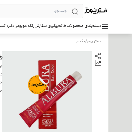
دسته‌بندی محصولات
خانه
پیگیری سفارش
رنگ مو
پودر دکلره
اکسی
مستر پودر
/
رنگ مو
رنگ 
بر
دس
ح
ح