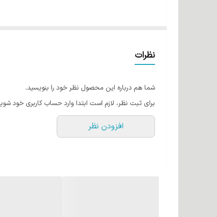
ویژگی های اصلی رنگ موی آلبورا:
کمترین میزان آمونیاک:
برای جلوگیری از آسیب به مو.
تولید شده تحت لیسانس CARASA:
کیفیت بالا و اطم
نظرات
کاتالوگ رنگی گسترده:
دارای رنگ های متنوع برای سلی
مناسب برای انواع مو:
قابل استفاده برای موهای سالم
شما هم درباره این محصول نظر خود را بنویسید.
حاوی روغن های گیاهی:
روغن های جوانه گندم، زیتو
برای ثبت نظر، لازم است ابتدا وارد حساب کاربری خود شوید
کراتین:
برای تقویت، حجم دهندگی و درخشندگی مو.
افزودن نظر
آلوئه ورا:
برای آبرسانی و نرم کنندگی مو.
ویتامین C:
برای تقویت و محافظت از مو.