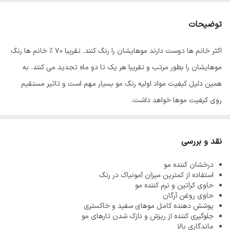
توضیحات
اکثر خانم ها دوست دارند موهایشان را رنگ کنند. تقریبا 70 % خانم ها رنگ
موهایشان را بطور مرتب و تقریبا هر یک تا دو ماه تجدید می کنند. به
همین دلیل کیفیت مواد اولیه رنگ مو بسیار مهم است و تاثیر مستقیم
روی کیفیت موها خواهد داشت.
رنگ مو
ئاوایی
از بهترین مواد اولیه تولید می شود که به خوبی جذب موها
شده و باعث افزایش ماندگاری رنگ مو می شود. معمولا آمونیاک از مواد
نقد و بررسی
اولیه تولید رنگ مو می باشد زیرا باعث باز شدن فولیکول مو شده و رنگ
درخشان کننده مو
پذیری مو را افزایش می دهد اما استفاده بیش از اندازه از آمونیاک باعث
استفاده از کمترین میزان آمونیاک در رنگ
آسیب دیدن، خشک و زبر شدن موها می شود به همین دلیل فرمولاسیون
حاوی کراتین و نرم کننده مو
حاوی روغن آرگان
رنگ موهای ئاوایی به گونه طراحی شده که کمترین میزان آمونیاک را دارند
پوشش دهنده کامل موهای سفید و خاکستری
بنابراین هیچگونه آسیبی به موها نمی رسانند.
جلوگیری کننده از ریزش و نازک شدن تارهای مو
ماندگاری بالا