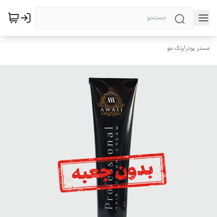
مستر پودر
/
رنگ مو