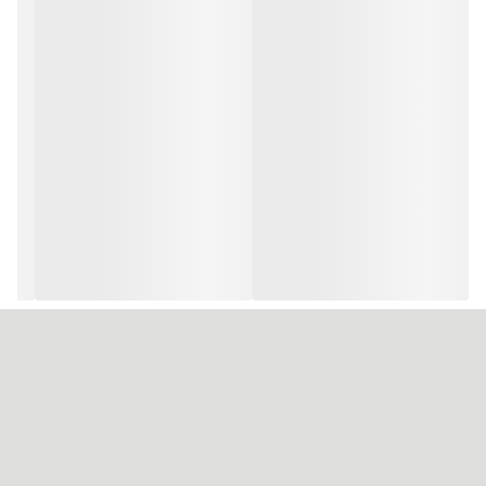
تقویت و تغذیه مو.
کراتین:
برای تقویت، حجم دهندگی و درخشندگی مو.
آلوئه ورا:
برای آبرسانی و نرم کنندگی مو.
ویتامین C:
برای تقویت و محافظت از مو.