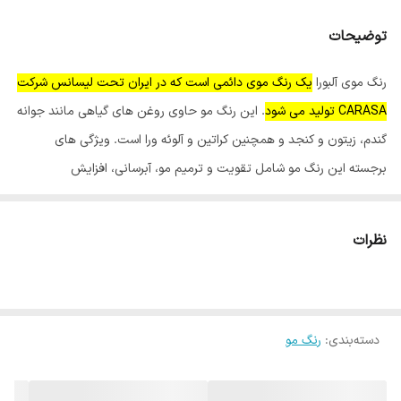
توضیحات
رنگ موی آلبورا
یک رنگ موی دائمی است که در ایران تحت لیسانس شرکت
CARASA تولید می شود
. این رنگ مو حاوی روغن های گیاهی مانند جوانه
گندم، زیتون و کنجد و همچنین کراتین و آلوئه ورا است. ویژگی های
برجسته این رنگ مو شامل تقویت و ترمیم مو، آبرسانی، افزایش
درخشندگی و کمترین میزان آمونیاک است.
نظرات
ویژگی های اصلی رنگ موی آلبورا:
کمترین میزان آمونیاک:
برای جلوگیری از آسیب به مو.
تولید شده تحت لیسانس CARASA:
کیفیت بالا و اطمینان از تولید.
دسته‌بندی
:
رنگ مو
کاتالوگ رنگی گسترده:
دارای رنگ های متنوع برای سلیقه های مختلف.
مناسب برای انواع مو:
قابل استفاده برای موهای سالم و آسیب دیده
حاوی روغن های گیاهی:
روغن های جوانه گندم، زیتون و کنجد برای