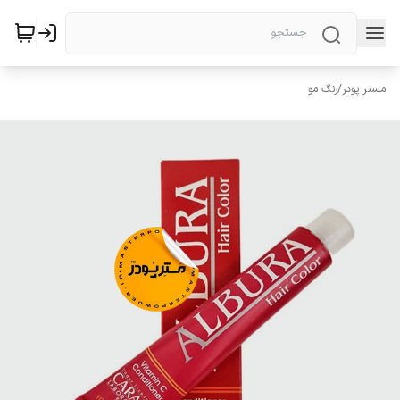
مستر پودر
/
رنگ مو