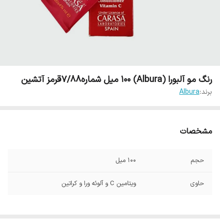
رنگ مو آلبورا (Albura) 100 میل شماره7/88قرمز آتشین
برند:
Albura
مشخصات
حجم
100 میل
حاوی
ویتامین C و آلوئه ورا و کراتین