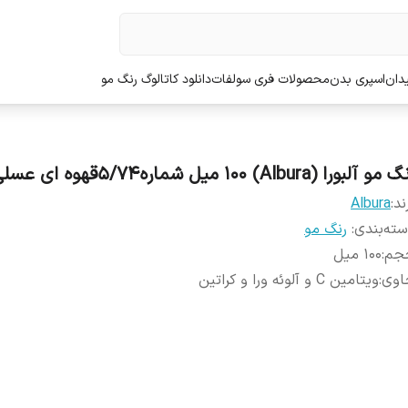
دان
اسپری بدن
محصولات فری سولفات
دانلود کاتالوگ رنگ مو
مو آلبورا (Albura) 100 میل شماره5/74قهوه ای عسلی
ند:
Albura
ته‌بندی
:
رنگ مو
جم
:
100 میل
اوی
:
ویتامین C و آلوئه ورا و کراتین