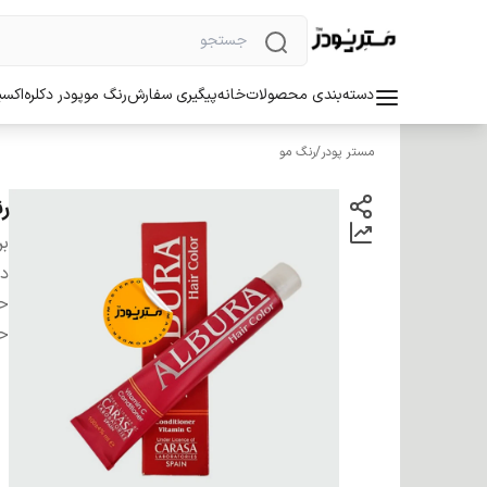
دسته‌بندی محصولات
خانه
پیگیری سفارش
رنگ مو
پودر دکلره
اکسی
مستر پودر
/
رنگ مو
رنگ 
بر
دس
ح
ح