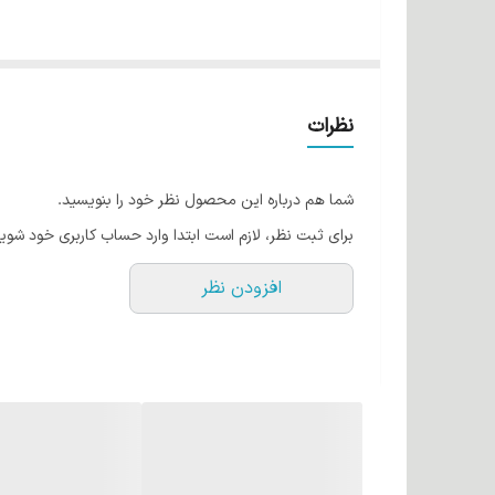
ویژگی های اصلی رنگ موی آلبورا:
کمترین میزان آمونیاک:
برای جلوگیری از آسیب به مو.
تولید شده تحت لیسانس CARASA:
کیفیت بالا و اطم
نظرات
کاتالوگ رنگی گسترده:
دارای رنگ های متنوع برای سلی
مناسب برای انواع مو:
قابل استفاده برای موهای سالم
شما هم درباره این محصول نظر خود را بنویسید.
حاوی روغن های گیاهی:
روغن های جوانه گندم، زیتو
برای ثبت نظر، لازم است ابتدا وارد حساب کاربری خود شوید
کراتین:
برای تقویت، حجم دهندگی و درخشندگی مو.
افزودن نظر
آلوئه ورا:
برای آبرسانی و نرم کنندگی مو.
ویتامین C:
برای تقویت و محافظت از مو.