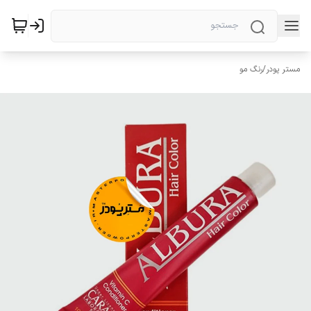
مستر پودر
/
رنگ مو