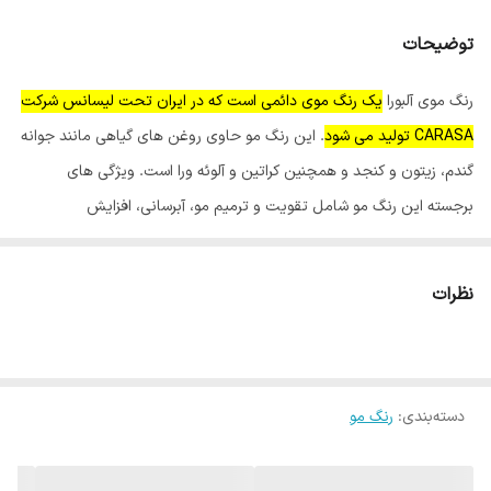
توضیحات
رنگ موی آلبورا
یک رنگ موی دائمی است که در ایران تحت لیسانس شرکت
CARASA تولید می شود
. این رنگ مو حاوی روغن های گیاهی مانند جوانه
گندم، زیتون و کنجد و همچنین کراتین و آلوئه ورا است. ویژگی های
برجسته این رنگ مو شامل تقویت و ترمیم مو، آبرسانی، افزایش
درخشندگی و کمترین میزان آمونیاک است.
نظرات
ویژگی های اصلی رنگ موی آلبورا:
کمترین میزان آمونیاک:
برای جلوگیری از آسیب به مو.
تولید شده تحت لیسانس CARASA:
کیفیت بالا و اطمینان از تولید.
دسته‌بندی
:
رنگ مو
کاتالوگ رنگی گسترده:
دارای رنگ های متنوع برای سلیقه های مختلف.
مناسب برای انواع مو:
قابل استفاده برای موهای سالم و آسیب دیده
حاوی روغن های گیاهی:
روغن های جوانه گندم، زیتون و کنجد برای