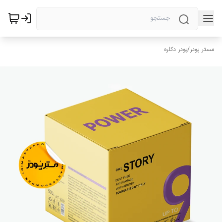
مستر پودر
/
پودر دکلره