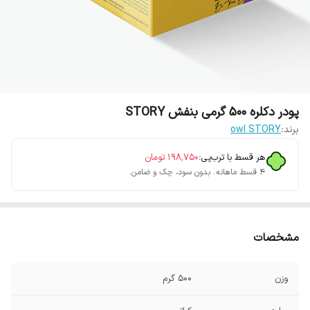
پودر دکلره 500 گرمی بنفش STORY
برند:
owl STORY
هر قسط با ترب‌پی:
۱۹۸٬۷۵۰
تومان
۴ قسط ماهانه. بدون سود، چک و ضامن.
مشخصات
وزن
500 گرم