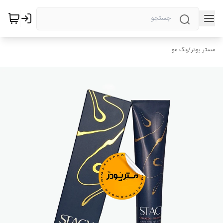
مستر پودر
/
رنگ مو