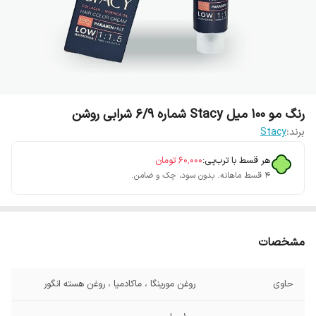
رنگ مو 100 میل Stacy شماره 6/9 شرابی روشن
برند:
Stacy
هر قسط با ترب‌پی:
۶۰٬۰۰۰
تومان
۴ قسط ماهانه. بدون سود، چک و ضامن.
مشخصات
حاوی
روغن مورینگا ، ماکادمیا ، روغن هسته انگور