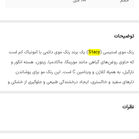
حجم
100 میل
توضیحات
رنگ موی استیسی (
Stacy
) یک برند رنگ موی دائمی با آمونیاک کم است
که حاوی روغن‌های گیاهی مانند مورینگا، ماکادمیا، زیتون، هسته انگور و
نارگیل، به همراه کلاژن و ویتامین C است. این رنگ مو برای پوشاندن
تارهای سفید و خاکستری، ایجاد درخشندگی طبیعی و جلوگیری از خشکی و
شکنندگی مو طراحی شده است و در فروشگاه‌های اینترنتی و سالن‌های
زیبایی قابل خرید است.
نظرات
ویژگی‌های رنگ مو استیسی:
فرمولاسیون غنی از مواد مغذی:حاوی روغن‌های گیاهی و ویتامین C
برای تغذیه و محافظت از مو.