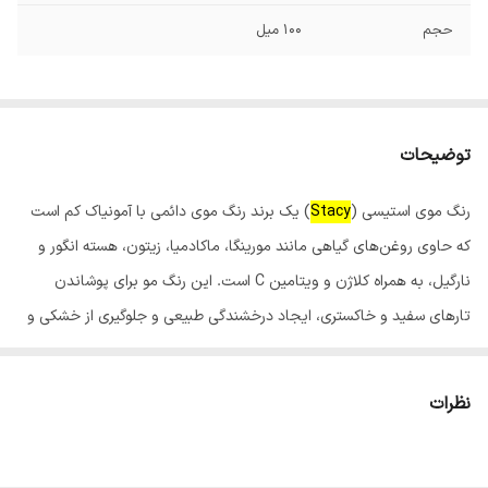
حجم
100 میل
توضیحات
رنگ موی استیسی (
Stacy
) یک برند رنگ موی دائمی با آمونیاک کم است
که حاوی روغن‌های گیاهی مانند مورینگا، ماکادمیا، زیتون، هسته انگور و
نارگیل، به همراه کلاژن و ویتامین C است. این رنگ مو برای پوشاندن
تارهای سفید و خاکستری، ایجاد درخشندگی طبیعی و جلوگیری از خشکی و
شکنندگی مو طراحی شده است و در فروشگاه‌های اینترنتی و سالن‌های
زیبایی قابل خرید است.
نظرات
ویژگی‌های رنگ مو استیسی:
فرمولاسیون غنی از مواد مغذی:حاوی روغن‌های گیاهی و ویتامین C