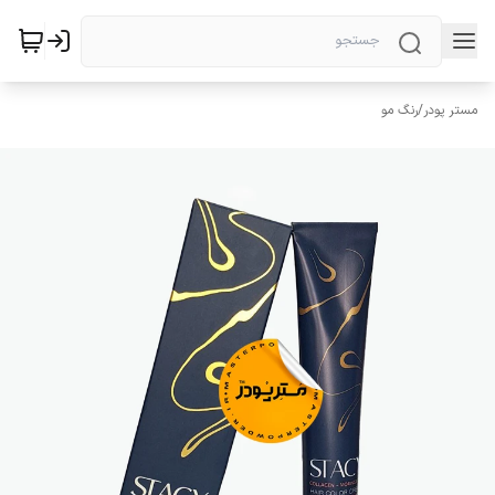
مستر پودر
/
رنگ مو