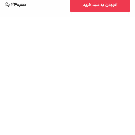
240,000
افزودن به سبد خرید
برگشت به بالا
ارسال به سراسر کشور
تضمین اصالت کالا
قیمت قابل رقابت
درگاه پرداخت امن