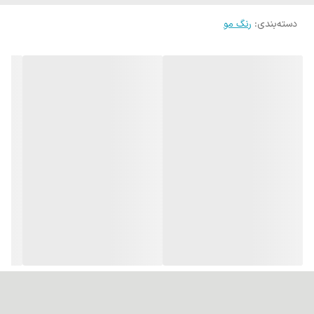
برای تغذیه و محافظت از مو.
دسته‌بندی
:
رنگ مو
پوشانندگی عالی:قادر به پوشش کامل تارهای سفید و خاکستری مو
است.
ماندگاری بالا و جلوه طبیعی:رنگی طبیعی با دوام بالا ایجاد می‌کند.
کاهش خشکی و شکنندگی:روغن‌های موجود در ترکیبات آن از آسیب و
خشکی مو جلوگیری می‌کنند.