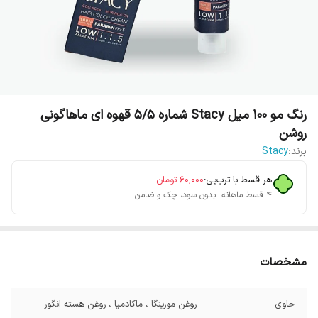
رنگ مو 100 میل Stacy شماره 5/5 قهوه ای ماهاگونی
روشن
برند:
Stacy
هر قسط با ترب‌پی:
۶۰٬۰۰۰
تومان
۴ قسط ماهانه. بدون سود، چک و ضامن.
مشخصات
حاوی
روغن مورینگا ، ماکادمیا ، روغن هسته انگور