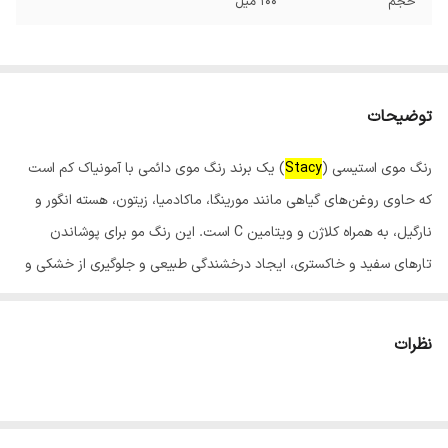
حجم
100 میل
توضیحات
رنگ موی استیسی (
Stacy
) یک برند رنگ موی دائمی با آمونیاک کم است
که حاوی روغن‌های گیاهی مانند مورینگا، ماکادمیا، زیتون، هسته انگور و
نارگیل، به همراه کلاژن و ویتامین C است. این رنگ مو برای پوشاندن
تارهای سفید و خاکستری، ایجاد درخشندگی طبیعی و جلوگیری از خشکی و
شکنندگی مو طراحی شده است و در فروشگاه‌های اینترنتی و سالن‌های
زیبایی قابل خرید است.
نظرات
ویژگی‌های رنگ مو استیسی:
فرمولاسیون غنی از مواد مغذی:حاوی روغن‌های گیاهی و ویتامین C
برای تغذیه و محافظت از مو.