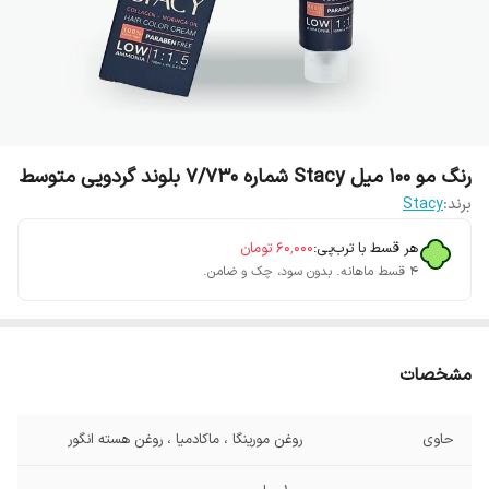
رنگ مو 100 میل Stacy شماره 7/730 بلوند گردویی متوسط
برند:
Stacy
هر قسط با ترب‌پی:
۶۰٬۰۰۰
تومان
۴ قسط ماهانه. بدون سود، چک و ضامن.
مشخصات
حاوی
روغن مورینگا ، ماکادمیا ، روغن هسته انگور