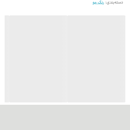
دسته‌بندی
:
رنگ مو
پوشانندگی عالی:قادر به پوشش کامل تارهای سفید و خاکستری مو
است.
ماندگاری بالا و جلوه طبیعی:رنگی طبیعی با دوام بالا ایجاد می‌کند.
کاهش خشکی و شکنندگی:روغن‌های موجود در ترکیبات آن از آسیب و
خشکی مو جلوگیری می‌کنند.