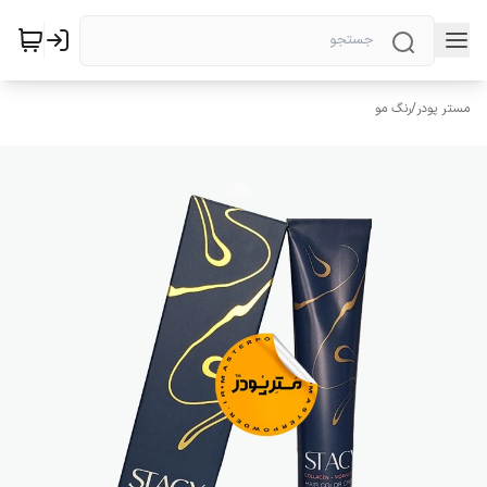
مستر پودر
/
رنگ مو