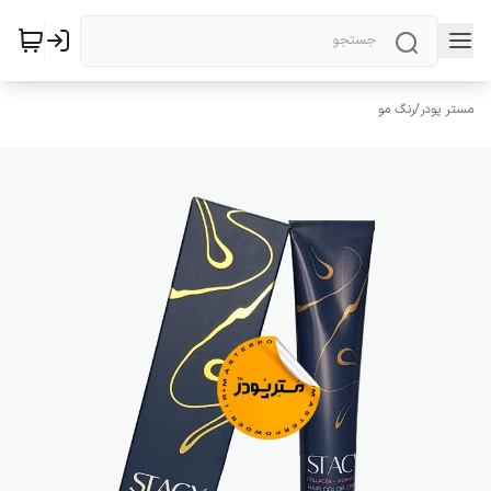
مستر پودر
/
رنگ مو