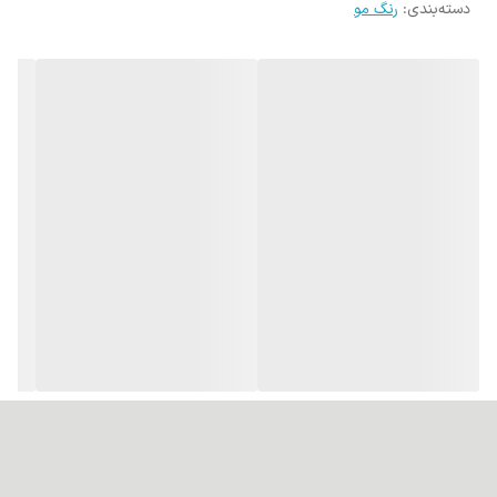
دسته‌بندی
:
رنگ مو
پوشانندگی عالی:قادر به پوشش کامل تارهای سفید و خاکستری مو
است.
ماندگاری بالا و جلوه طبیعی:رنگی طبیعی با دوام بالا ایجاد می‌کند.
کاهش خشکی و شکنندگی:روغن‌های موجود در ترکیبات آن از آسیب و
خشکی مو جلوگیری می‌کنند.