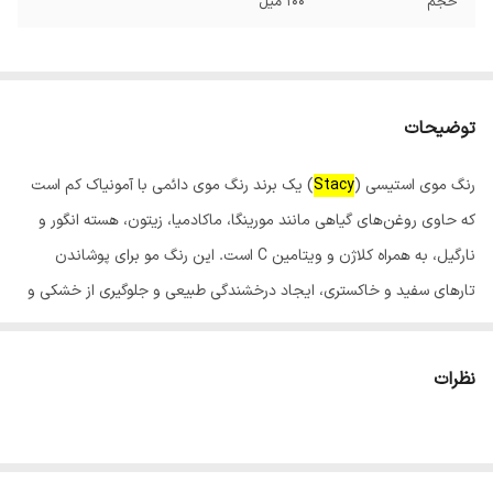
حجم
100 میل
توضیحات
رنگ موی استیسی (
Stacy
) یک برند رنگ موی دائمی با آمونیاک کم است
که حاوی روغن‌های گیاهی مانند مورینگا، ماکادمیا، زیتون، هسته انگور و
نارگیل، به همراه کلاژن و ویتامین C است. این رنگ مو برای پوشاندن
تارهای سفید و خاکستری، ایجاد درخشندگی طبیعی و جلوگیری از خشکی و
شکنندگی مو طراحی شده است و در فروشگاه‌های اینترنتی و سالن‌های
زیبایی قابل خرید است.
نظرات
ویژگی‌های رنگ مو استیسی:
فرمولاسیون غنی از مواد مغذی:حاوی روغن‌های گیاهی و ویتامین C
برای تغذیه و محافظت از مو.