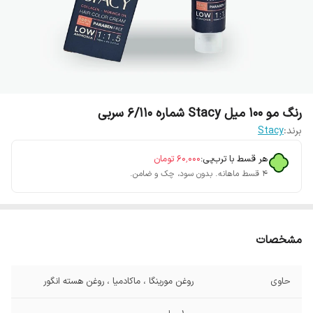
رنگ مو 100 میل Stacy شماره 6/110 سربی
برند:
Stacy
هر قسط با ترب‌پی:
۶۰٬۰۰۰
تومان
۴ قسط ماهانه. بدون سود، چک و ضامن.
مشخصات
حاوی
روغن مورینگا ، ماکادمیا ، روغن هسته انگور